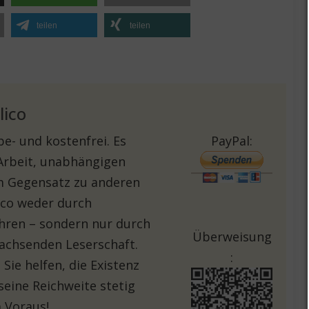
teilen
teilen
lico
e- und kostenfrei. Es
PayPal:
 Arbeit, unabhängigen
Im Gegensatz zu anderen
lico weder durch
hren – sondern nur durch
Überweisung
achsenden Leserschaft.
:
Sie helfen, die Existenz
seine Reichweite stetig
 Voraus!