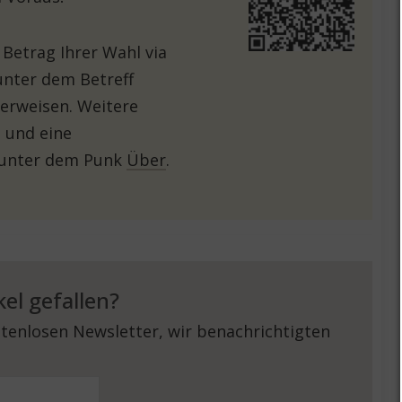
 Betrag Ihrer Wahl via
unter dem Betreff
erweisen. Weitere
 und eine
 unter dem Punk
Über
.
kel gefallen?
tenlosen Newsletter, wir benachrichtigten