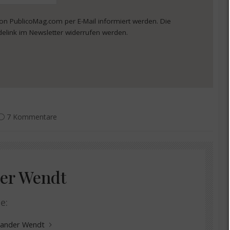
von PublicoMag.com per E-Mail informiert werden. Die
delink im Newsletter widerrufen werden.
7 Kommentare
er Wendt
e:
exander Wendt