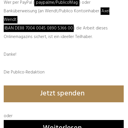
Wer per PayPal (
paypal.me/PublicoMag
) oder
Banküberweisung (an Wendt/Publico Kontoinhaber
Axel
Wendt
,
IBAN DE88 7004 0045 0890 5366 00
) die Arbeit dieses
Onlinemagazins sichert, ist ein ideeller Teilhaber.
Danke!
Die Publico-Redaktion
Jetzt spenden
oder