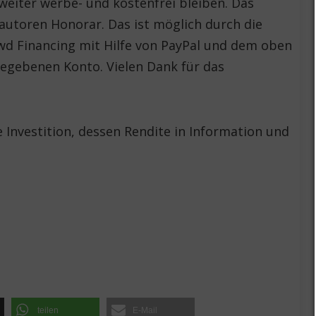
weiter werbe- und kostenfrei bleiben. Das
autoren Honorar. Das ist möglich durch die
wd Financing mit Hilfe von PayPal und dem oben
gegebenen Konto. Vielen Dank für das
ne Investition, dessen Rendite in Information und
teilen
E-Mail