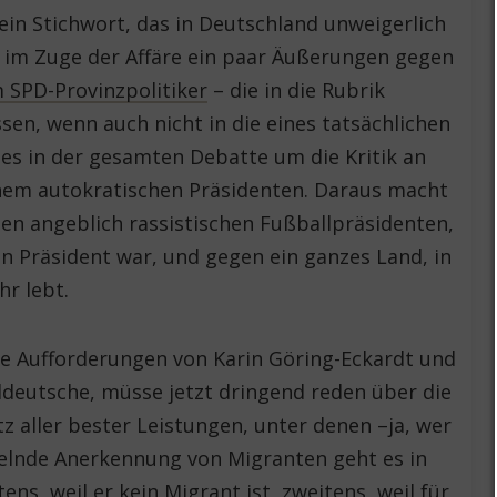
ein Stichwort, das in Deutschland unweigerlich
s im Zuge der Affäre ein paar Äußerungen gegen
 SPD-Provinzpolitiker
– die in die Rubrik
ssen, wenn auch nicht in die eines tatsächlichen
 es in der gesamten Debatte um die Kritik an
nem autokratischen Präsidenten. Daraus macht
en angeblich rassistischen Fußballpräsidenten,
in Präsident war, und gegen ein ganzes Land, in
r lebt.
die Aufforderungen von Karin Göring-Eckardt und
ddeutsche, müsse jetzt dringend reden über die
 aller bester Leistungen, unter denen –ja, wer
gelnde Anerkennung von Migranten geht es in
stens, weil er kein Migrant ist, zweitens, weil für