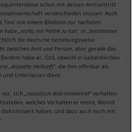
onsequenterweise schon mit dessen Amtsantritt
ationalmannschaft verabschieden müssen. Auch
s Text von einem Blödsinn zur nächsten
an habe
„nichts mit Politik zu tun“
, in
„bestimmten
ichtlich die deutsche beziehungsweise
ht zwischen Amt und Person, aber gerade das
ußerdem habe er, Özil, obwohl in Gelsenkirchen
eine
„doppelte Herkunft“
, die ihm offenbar als
n und Unterlassen dient.
 vor, sich
„rassistisch diskriminierend“
verhalten
tzuteilen, welches Verhalten er meint. Womit
r diskriminiert haben, und dazu auch noch mit
?