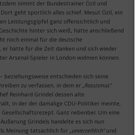
otzdem nimmt der Bundestrainer Özil und
ort geht sportlich alles schief. Mesut Özil, ein
nen Leistungsgipfel ganz offensichtlich und
eschichte hinter sich weiß, hätte anschließend
ht noch einmal für die deutsche
er hätte für die Zeit danken und sich wieder
ter Arsenal-Spieler in London widmen können.
 – beziehungsweise entschieden sich seine
chreiben zu verfassen, in dem er
„Rassismus“
hef Reinhard Grindel dessen alte
lt, in der der damalige CDU-Politiker meinte,
es Gesellschaftsrezept. Ganz nebenbei: Um eine
Äußerung Grindels handelte es sich nun
els Meinung tatsächlich für
„unverzeihlich“
und