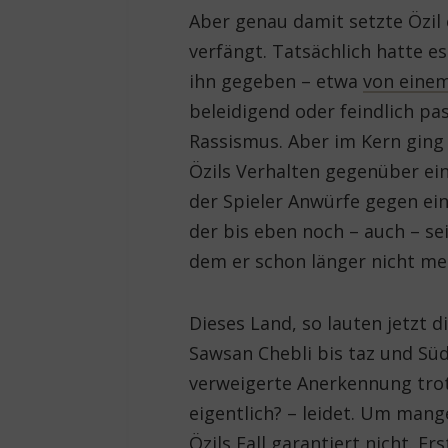
Aber genau damit setzte Özil 
verfängt. Tatsächlich hatte e
ihn gegeben – etwa
von einem
beleidigend oder feindlich pa
Rassismus. Aber im Kern ging
Özils Verhalten gegenüber ei
der Spieler Anwürfe gegen ein
der bis eben noch – auch – se
dem er schon länger nicht meh
Dieses Land, so lauten jetzt 
Sawsan Chebli bis taz und Sü
verweigerte Anerkennung trotz
eigentlich? – leidet. Um man
Özils Fall garantiert nicht. Er