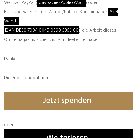
Wer per PayPal (
paypal.me/PublicoMag
) oder
Banküberweisung (an Wendt/Publico Kontoinhaber
Axel
Wendt
,
IBAN DE88 7004 0045 0890 5366 00
) die Arbeit dieses
Onlinemagazins sichert, ist ein ideeller Teilhaber.
Danke!
Die Publico-Redaktion
Jetzt spenden
oder