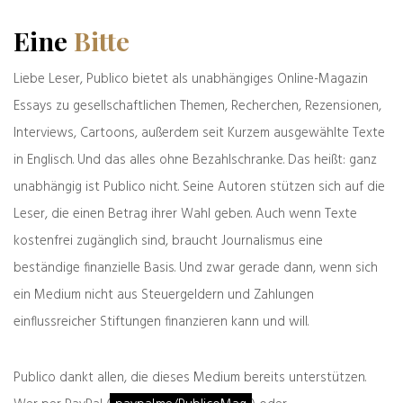
War die Behauptung vom Bienentod – von
Eine
Bitte
dem Grünen-Politiker Anton Hofreiter 2017
auch noch mit einem
frei erfundenen Einstein-
Liebe Leser, Publico bietet als unabhängiges Online-Magazin
Zitat
angereichert – möglicherweise
wahlentscheidend? Für die Grünen dürfte sie
Essays zu gesellschaftlichen Themen, Recherchen, Rezensionen,
hilfreich gewesen sein. Dass die Grünen in
Interviews, Cartoons, außerdem seit Kurzem ausgewählte Texte
solchen Fällen Geldstrafen von der EU
in Englisch. Und das alles ohne Bezahlschranke. Das heißt: ganz
bekommen – so hatte es Merkel garantiert
unabhängig ist Publico nicht. Seine Autoren stützen sich auf die
nicht gemeint. Was dem einen Desinformation
ist, ist dem anderen eben ein etwas
Leser, die einen Betrag ihrer Wahl geben. Auch wenn Texte
zugespitztes Narrativ.
kostenfrei zugänglich sind, braucht Journalismus eine
beständige finanzielle Basis. Und zwar gerade dann, wenn sich
Ginge es tatsächlich ganz ohne Ansehen der
ein Medium nicht aus Steuergeldern und Zahlungen
Richtung um Manipulation, dann bekämen
einflussreicher Stiftungen finanzieren kann und will.
Angela Merkel und ihre verbündeten Parteien
ja selbst handfeste Probleme. Denn die
Erzählung von den dräuenden
Publico dankt allen, die dieses Medium bereits unterstützen.
Desinformationskampagnen aus dem Netz,