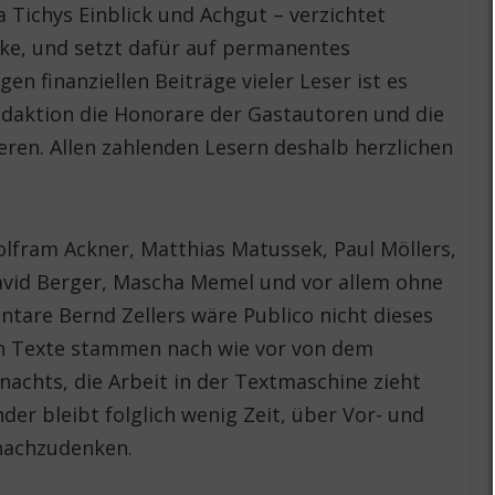
 Tichys Einblick und Achgut – verzichtet
nke, und setzt dafür auf permanentes
en finanziellen Beiträge vieler Leser ist es
edaktion die Honorare der Gastautoren und die
eren. Allen zahlenden Lesern deshalb herzlichen
lfram Ackner, Matthias Matussek, Paul Möllers,
David Berger, Mascha Memel und vor allem ohne
tare Bernd Zellers wäre Publico nicht dieses
en Texte stammen nach wie vor von dem
nachts, die Arbeit in der Textmaschine zieht
er bleibt folglich wenig Zeit, über Vor- und
 nachzudenken.