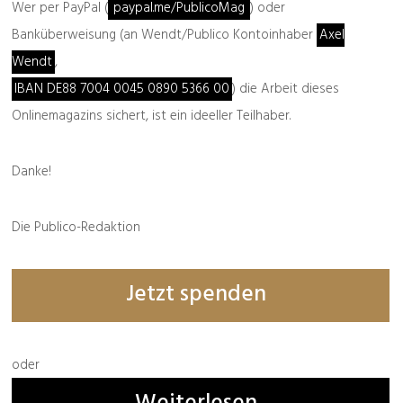
Wer per PayPal (
paypal.me/PublicoMag
) oder
Banküberweisung (an Wendt/Publico Kontoinhaber
Axel
Wendt
,
IBAN DE88 7004 0045 0890 5366 00
) die Arbeit dieses
Onlinemagazins sichert, ist ein ideeller Teilhaber.
Danke!
Die Publico-Redaktion
Jetzt spenden
oder