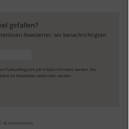
kel gefallen?
tenlosen Newsletter, wir benachrichtigten
von PublicoMag.com per E-Mail informiert werden. Die
delink im Newsletter widerrufen werden.
40 Kommentare