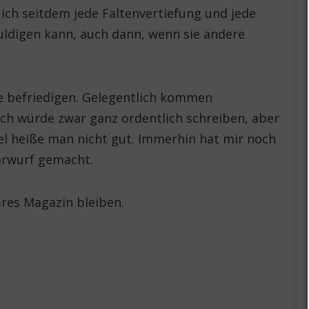
 ich seitdem jede Faltenvertiefung und jede
uldigen kann, auch dann, wenn sie andere
se befriedigen. Gelegentlich kommen
 ich würde zwar ganz ordentlich schreiben, aber
el heiße man nicht gut. Immerhin hat mir noch
rwurf gemacht.
äres Magazin bleiben.