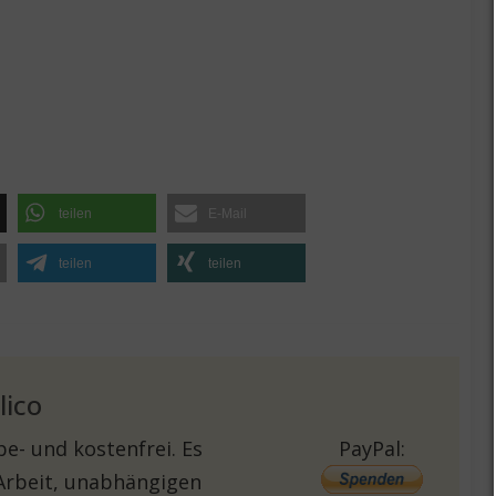
teilen
E-Mail
teilen
teilen
lico
e- und kostenfrei. Es
PayPal:
 Arbeit, unabhängigen