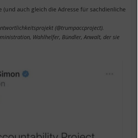
(und auch gleich die Adresse für sachdienliche
ntwortlichkeitsprojekt (@trumpaccproject).
ministration, Wahlhelfer, Bündler, Anwalt, der sie