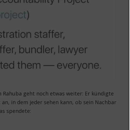
Rahuba geht noch etwas weiter: Er kündigte
t an, in dem jeder sehen kann, ob sein Nachbar
as spendete: