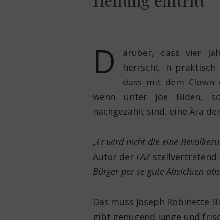
Heilung eintritt
D
arüber, dass vier J
herrscht in praktisch
dass mit dem Clown d
wenn unter Joe Biden, so
nachgezählt sind, eine Ära de
„Er wird nicht die eine Bevölke
Autor der
FAZ
stellvertretend
Bürger per se gute Absichten ab
Das muss Joseph Robinette Bid
gibt genügend junge und fris