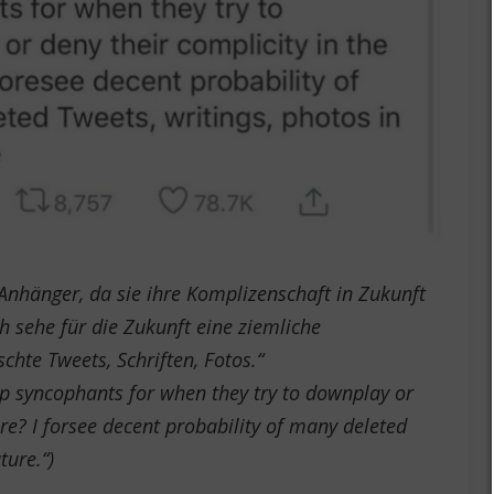
Anhänger, da sie ihre Komplizenschaft in Zukunft
h sehe für die Zukunft eine ziemliche
schte Tweets, Schriften, Fotos.“
mp syncophants for when they try to downplay or
ure? I forsee decent probability of many deleted
ture.“)