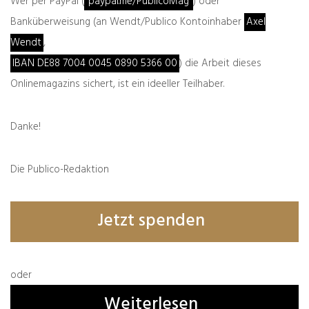
Wer per PayPal (
paypal.me/PublicoMag
) oder
der Grund, warum fast alle Staaten weltweit
das Papier unterschrieben: Es besitzt den
Banküberweisung (an Wendt/Publico Kontoinhaber
Axel
Charakter einer allgemeinen
Wendt
,
Absichtserklärung, aus der sich für die Länder
IBAN DE88 7004 0045 0890 5366 00
) die Arbeit dieses
keine konkreten Zahlen ableiten lassen.
Onlinemagazins sichert, ist ein ideeller Teilhaber.
Mehrere Länder gaben formale Deklarationen
ab. China beispielsweise, der weltgrößte
Emittent von CO2, richtete aus, das Land wolle
Danke!
2060 CO2-neutral sein. Die Zwischenschritte
dahin deutete die Pekinger Regierung noch
Die Publico-Redaktion
nicht einmal an.
Da das Abkommen also nur etwas Generelles
Jetzt spenden
und Globales ausdrückt, entstehen auch keine
völkerrechtlichen Verpflichtungen für die
einzelnen Staaten.
„Die Vertragsstaaten sind völkerrechtlich nicht
oder
verpflichtet diese Klimaschutzziele tatsächlich
Weiterlesen
zu erreichen, müssen sich jedoch mit