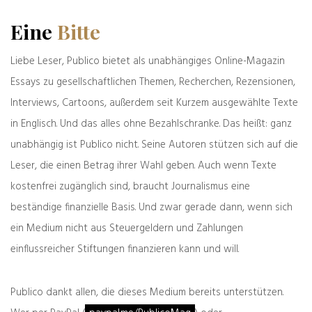
Vorgabe für die Temperaturbegrenzung und
Eine
Bitte
die Verringerung des Treibhausgas-
Ausstoßes. Die Autoren des Pariser Textes
gehen davon aus, dass die
Liebe Leser, Publico bietet als unabhängiges Online-Magazin
Treibhausgasemissionen weltweit noch weiter
Essays zu gesellschaftlichen Themen, Recherchen, Rezensionen,
ansteigen werden. In der Übereinkunft heißt
Interviews, Cartoons, außerdem seit Kurzem ausgewählte Texte
es, deren globaler Gipfel solle „so bald wie
in Englisch. Und das alles ohne Bezahlschranke. Das heißt: ganz
möglich“ erreicht werden.
(„In order to achieve the long-term temperature
unabhängig ist Publico nicht. Seine Autoren stützen sich auf die
goal set out in Article 2, Parties aim to reach global
Leser, die einen Betrag ihrer Wahl geben. Auch wenn Texte
peaking of greenhouse gas emissions as soon as
kostenfrei zugänglich sind, braucht Journalismus eine
possible […]“.)
beständige finanzielle Basis. Und zwar gerade dann, wenn sich
ein Medium nicht aus Steuergeldern und Zahlungen
In der Paris-Übereinkunft verpflichten sich die
einflussreicher Stiftungen finanzieren kann und will.
Unterzeichnerstaaten, nationale Pläne zu
entwerfen, für die es allerdings, siehe oben,
keine Vorgaben gibt. Folglich existiert auch
Publico dankt allen, die dieses Medium bereits unterstützen.
kein Sanktionsmechanismus. Darin liegt auch