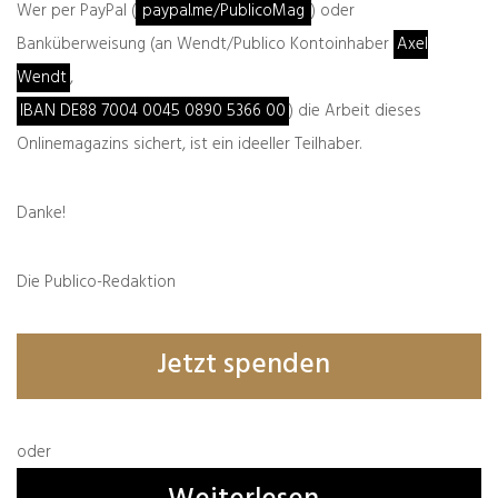
Wer per PayPal (
paypal.me/PublicoMag
) oder
Banküberweisung (an Wendt/Publico Kontoinhaber
Axel
Wendt
,
IBAN DE88 7004 0045 0890 5366 00
) die Arbeit dieses
Onlinemagazins sichert, ist ein ideeller Teilhaber.
Danke!
Die Publico-Redaktion
Name, E-Mail-Adresse und Website in diesem
Browser für meinen nächsten Kommentar
speichern.
Jetzt spenden
oder