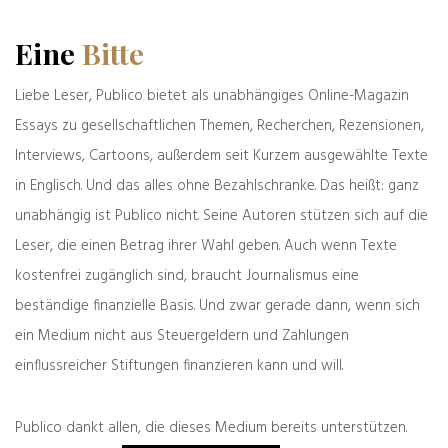
weiter
zurück
Eine
Bitte
Das schwarze Loch, in
Neue Illegalität
dem die Rationalität
des Westens
Liebe Leser, Publico bietet als unabhängiges Online-Magazin
verschwindet
Essays zu gesellschaftlichen Themen, Recherchen, Rezensionen,
Interviews, Cartoons, außerdem seit Kurzem ausgewählte Texte
Was denken Sie darüber?
in Englisch. Und das alles ohne Bezahlschranke. Das heißt: ganz
Deine E-Mail-Adresse wird nicht veröffentlicht.
unabhängig ist Publico nicht. Seine Autoren stützen sich auf die
Erforderliche Felder sind mit
*
markiert
Leser, die einen Betrag ihrer Wahl geben. Auch wenn Texte
kostenfrei zugänglich sind, braucht Journalismus eine
beständige finanzielle Basis. Und zwar gerade dann, wenn sich
ein Medium nicht aus Steuergeldern und Zahlungen
einflussreicher Stiftungen finanzieren kann und will.
Publico dankt allen, die dieses Medium bereits unterstützen.