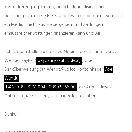
kostenfrei zugänglich sind, braucht Journalismus eine
Deine E-Mail-Adresse wird nicht veröffentlicht.
Erforderliche Felder sind mit
*
markiert
beständige finanzielle Basis. Und zwar gerade dann, wenn sich
ein Medium nicht aus Steuergeldern und Zahlungen
einflussreicher Stiftungen finanzieren kann und will.
Publico dankt allen, die dieses Medium bereits unterstützen.
Wer per PayPal (
paypal.me/PublicoMag
) oder
Banküberweisung (an Wendt/Publico Kontoinhaber
Axel
Wendt
,
IBAN DE88 7004 0045 0890 5366 00
) die Arbeit dieses
Onlinemagazins sichert, ist ein ideeller Teilhaber.
Danke!