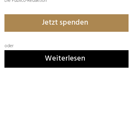
Die Publico-Redaktion
Jetzt spenden
Name, E-Mail-Adresse und Website in diesem
Browser für meinen nächsten Kommentar
speichern.
oder
Weiterlesen
1 Kommentar
A. Iehsenhain
14.11.2022
Bei mir auch – ich fahre stattdessen Aufzug…solange
noch keine Blackout-Gefahr besteht.