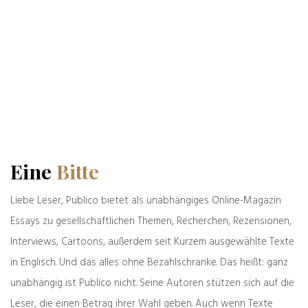
Alte & Weise
31.07.2026
Eine
Bitte
Liebe Leser, Publico bietet als unabhängiges Online-Magazin
weiter
zurück
Essays zu gesellschaftlichen Themen, Recherchen, Rezensionen,
Ein Tweet hat 280
Zeichen, und der
Interviews, Cartoons, außerdem seit Kurzem ausgewählte Texte
nächste Hitler ist
in Englisch. Und das alles ohne Bezahlschranke. Das heißt: ganz
immer der schwerste
unabhängig ist Publico nicht. Seine Autoren stützen sich auf die
Was denken Sie darüber?
Leser, die einen Betrag ihrer Wahl geben. Auch wenn Texte