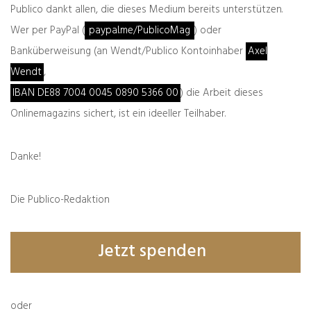
Publico dankt allen, die dieses Medium bereits unterstützen.
Wer per PayPal (
paypal.me/PublicoMag
) oder
Banküberweisung (an Wendt/Publico Kontoinhaber
Axel
Wendt
,
IBAN DE88 7004 0045 0890 5366 00
) die Arbeit dieses
Onlinemagazins sichert, ist ein ideeller Teilhaber.
Danke!
Die Publico-Redaktion
Jetzt spenden
oder