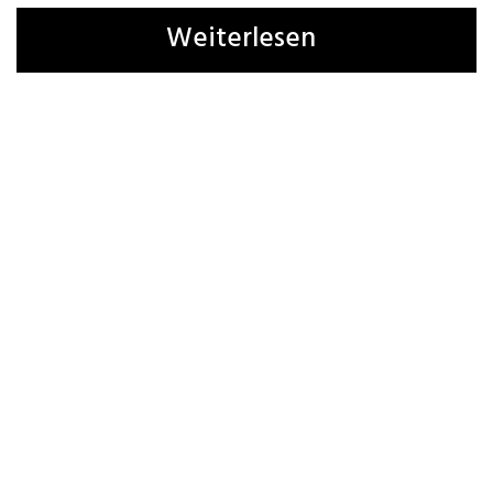
Weiterlesen
Bestellbar
hier
und
hier
Buchempfehlung