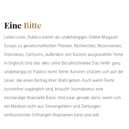
Zeller der Woche: possessiv
Eine
Bitte
Politik & Gesellschaft
Frisch gepresst
„Und das so kurz vor den
Liebe Leser, Publico bietet als unabhängiges Online-Magazin
Wahlen!“
Eine kurze Geschichte eines
Essays zu gesellschaftlichen Themen, Recherchen, Rezensionen,
langen Wahns
Interviews, Cartoons, außerdem seit Kurzem ausgewählte Texte
in Englisch. Und das alles ohne Bezahlschranke. Das heißt: ganz
Spreu & Weizen
unabhängig ist Publico nicht. Seine Autoren stützen sich auf die
Alte & Weise
Leser, die einen Betrag ihrer Wahl geben. Auch wenn Texte
kostenfrei zugänglich sind, braucht Journalismus eine
beständige finanzielle Basis. Und zwar gerade dann, wenn sich
ein Medium nicht aus Steuergeldern und Zahlungen
einflussreicher Stiftungen finanzieren kann und will.
Verachtung nach unten