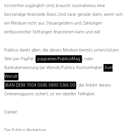
kostenfrei zugänglich sind, braucht Journalismus eine
Weitere Profile:
beständige finanzielle Basis. Und zwar gerade dann, wenn sich
Beiträge von Alexander Wendt
ein Medium nicht aus Steuergeldern und Zahlungen
einflussreicher Stiftungen finanzieren kann und will.
Publico dankt allen, die dieses Medium bereits unterstützen.
Wer per PayPal (
paypal.me/PublicoMag
) oder
Banküberweisung (an Wendt/Publico Kontoinhaber
Axel
Das könnte Sie auch interessieren
Wendt
,
IBAN DE88 7004 0045 0890 5366 00
) die Arbeit dieses
Onlinemagazins sichert, ist ein ideeller Teilhaber.
Danke!
Die Publico-Redaktion