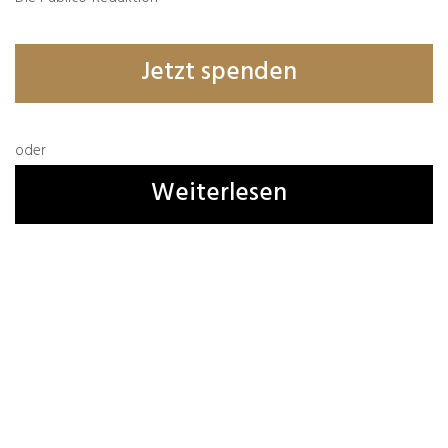
Jetzt spenden
Alte & Weise
oder
31.07.2026
Weiterlesen
zurück
weiter
Fake News über Fake
Schweizer Botschaft in
News
Berlin
Was denken Sie darüber?
Deine E-Mail-Adresse wird nicht veröffentlicht.
Erforderliche Felder sind mit
*
markiert