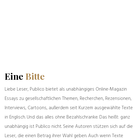
* Ja, ich möchte über Neue Beiträge von
PublicoMag.com per E-Mail informiert werden. Die
Einwilligung kann jederzeit per Abmeldelink im
Newsletter widerrufen werden.
Eine
Bitte
Liebe Leser, Publico bietet als unabhängiges Online-Magazin
1 Kommentar
Essays zu gesellschaftlichen Themen, Recherchen, Rezensionen,
Interviews, Cartoons, außerdem seit Kurzem ausgewählte Texte
in Englisch. Und das alles ohne Bezahlschranke. Das heißt: ganz
unabhängig ist Publico nicht. Seine Autoren stützen sich auf die
Alexander Wendt
Leser, die einen Betrag ihrer Wahl geben. Auch wenn Texte