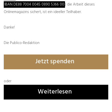
IBAN DE88 7004 0045 0890 5366 00
) die Arbeit dieses
Onlinemagazins sichert, ist ein ideeller Teilhaber.
zurück
weiter
Der Reserverat
Danke!
Krieg gegen Frauen
Deutschlands
Die Publico-Redaktion
Was denken Sie darüber?
Jetzt spenden
Deine E-Mail-Adresse wird nicht veröffentlicht.
Erforderliche Felder sind mit
*
markiert
oder
Weiterlesen