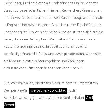
Liebe Leser, Publico bietet als unabhängiges Online-Magazin
Essays zu gesellschaftlichen Themen, Recherchen, Rezensionen,
Interviews, Cartoons, außerdem seit Kurzem ausgewählte Texte
Das könnte Sie auch interessieren
in Englisch. Und das alles ohne Bezahlschranke. Das heißt: ganz
unabhängig ist Publico nicht. Seine Autoren stützen sich auf die
Leser, die einen Betrag ihrer Wahl geben. Auch wenn Texte
kostenfrei zugänglich sind, braucht Journalismus eine
beständige finanzielle Basis. Und zwar gerade dann, wenn sich
ein Medium nicht aus Steuergeldern und Zahlungen
einflussreicher Stiftungen finanzieren kann und will.
Publico dankt allen, die dieses Medium bereits unterstützen.
Wer per PayPal (
paypal.me/PublicoMag
) oder
Banküberweisung (an Wendt/Publico Kontoinhaber
Axel
Alte & Weise
Wendt
,
31.07.2026