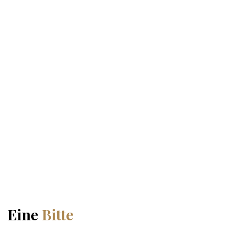
1 Kommentar
Alexander Wendt
Weitere Profile:
Beiträge von Alexander Wendt
Eine
Bitte