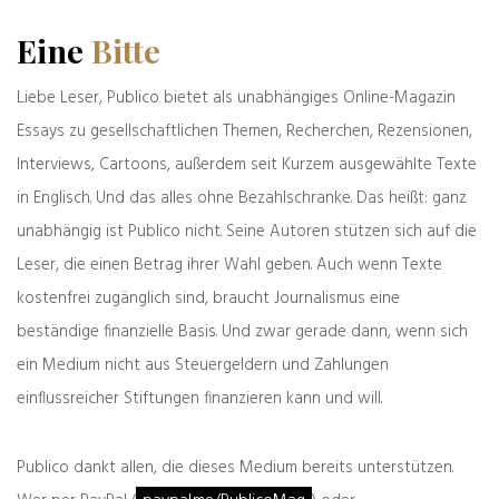
Jahren auf ihren mittlerweile wieder
Eine
Bitte
eingerollten Transparenten versprochen
hatten, die zu ebenfalls besseren Zeiten an
Liebe Leser, Publico bietet als unabhängiges Online-Magazin
ihren Balkonen flatterten oder zu ihrem
Essays zu gesellschaftlichen Themen, Recherchen, Rezensionen,
Fenster heraushingen. Genaugenommen gibt
es in der Stadt viel weniger Platz, als er
Interviews, Cartoons, außerdem seit Kurzem ausgewählte Texte
zusammenkäme, wenn jemand alle „Wir haben
in Englisch. Und das alles ohne Bezahlschranke. Das heißt: ganz
Platz“-Schilder der Vergangenheit
unabhängig ist Publico nicht. Seine Autoren stützen sich auf die
zusammenlegen würde. Deshalb quartiert
Leser, die einen Betrag ihrer Wahl geben. Auch wenn Texte
Berlins Verwaltung in letzter Zeit Migranten in
Hotels ein, die sie zu diesem Zweck komplett
kostenfrei zugänglich sind, braucht Journalismus eine
und langfristig mietet. Beispielsweise das
beständige finanzielle Basis. Und zwar gerade dann, wenn sich
„Dormero“ am Kurfürstendamm; ein Haus, in
ein Medium nicht aus Steuergeldern und Zahlungen
dem das Zimmer, als es noch dem Markt zur
einflussreicher Stiftungen finanzieren kann und will.
Verfügung stand, um die 100 Euro pro Nacht
kostete.
Publico dankt allen, die dieses Medium bereits unterstützen.
Derzeit lässt die Stadt außerdem einen