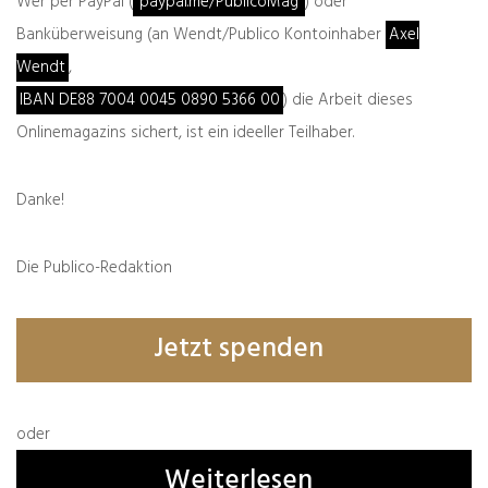
Wer per PayPal (
paypal.me/PublicoMag
) oder
Banküberweisung (an Wendt/Publico Kontoinhaber
Axel
Wendt
,
IBAN DE88 7004 0045 0890 5366 00
) die Arbeit dieses
Onlinemagazins sichert, ist ein ideeller Teilhaber.
Danke!
zurück
weiter
Der böse Stoff
Alternative Säulen
Die Publico-Redaktion
Jetzt spenden
Was denken Sie darüber?
Deine E-Mail-Adresse wird nicht veröffentlicht.
Erforderliche Felder sind mit
*
markiert
oder
Weiterlesen