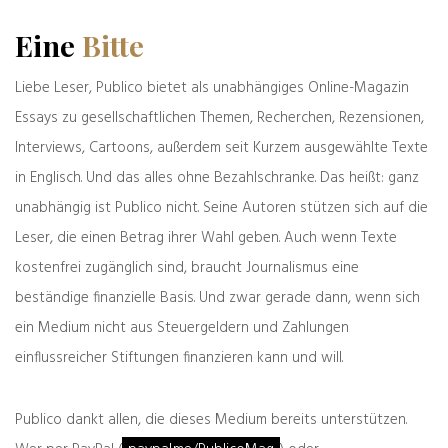
Eine
Bitte
Liebe Leser, Publico bietet als unabhängiges Online-Magazin
Essays zu gesellschaftlichen Themen, Recherchen, Rezensionen,
Das könnte Sie auch interessieren
Interviews, Cartoons, außerdem seit Kurzem ausgewählte Texte
in Englisch. Und das alles ohne Bezahlschranke. Das heißt: ganz
unabhängig ist Publico nicht. Seine Autoren stützen sich auf die
Leser, die einen Betrag ihrer Wahl geben. Auch wenn Texte
kostenfrei zugänglich sind, braucht Journalismus eine
beständige finanzielle Basis. Und zwar gerade dann, wenn sich
ein Medium nicht aus Steuergeldern und Zahlungen
einflussreicher Stiftungen finanzieren kann und will.
Das Land von Karl Honecker und Abdul
Publico dankt allen, die dieses Medium bereits unterstützen.
Polizeibekannt
28.07.2026