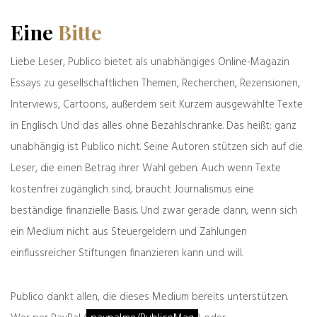
spenden
drucken
Eine
Bitte
teilen
teilen
Liebe Leser, Publico bietet als unabhängiges Online-Magazin
Essays zu gesellschaftlichen Themen, Recherchen, Rezensionen,
teilen
Interviews, Cartoons, außerdem seit Kurzem ausgewählte Texte
in Englisch. Und das alles ohne Bezahlschranke. Das heißt: ganz
unabhängig ist Publico nicht. Seine Autoren stützen sich auf die
Unterstützen Sie Publico
Leser, die einen Betrag ihrer Wahl geben. Auch wenn Texte
kostenfrei zugänglich sind, braucht Journalismus eine
Publico ist weitgehend werbe- und
beständige finanzielle Basis. Und zwar gerade dann, wenn sich
kostenfrei. Es kostet allerdings Geld und
Arbeit, unabhängigen Journalismus
ein Medium nicht aus Steuergeldern und Zahlungen
anzubieten. Im Gegensatz zu anderen
einflussreicher Stiftungen finanzieren kann und will.
Medien finanziert sich Publico weder
durch staatliches Geld noch Gebühren –
sondern nur durch die Unterstützung
Publico dankt allen, die dieses Medium bereits unterstützen.
seiner wachsenden Leserschaft. Durch