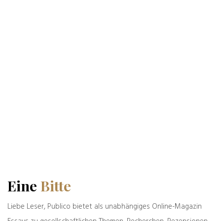
deutschen Alltag.
Beiträge von Bernd Zeller
Das könnte Sie auch interessieren
Eine
Bitte
Liebe Leser, Publico bietet als unabhängiges Online-Magazin