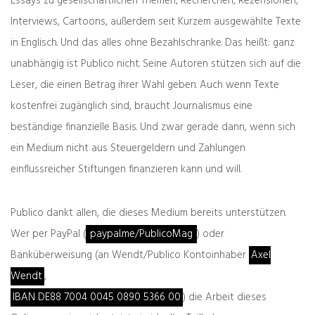
Essays zu gesellschaftlichen Themen, Recherchen, Rezensionen,
Interviews, Cartoons, außerdem seit Kurzem ausgewählte Texte
in Englisch. Und das alles ohne Bezahlschranke. Das heißt: ganz
unabhängig ist Publico nicht. Seine Autoren stützen sich auf die
Zeller der Woche: possessiv
Leser, die einen Betrag ihrer Wahl geben. Auch wenn Texte
03.08.2026
kostenfrei zugänglich sind, braucht Journalismus eine
beständige finanzielle Basis. Und zwar gerade dann, wenn sich
ein Medium nicht aus Steuergeldern und Zahlungen
zurück
weiter
einflussreicher Stiftungen finanzieren kann und will.
Das war die Euro 2019:
„Die Linken haben
Schreckensbilder
nichts gelernt“
eines
Schicksalswahlkampfes
Publico dankt allen, die dieses Medium bereits unterstützen.
Wer per PayPal (
paypal.me/PublicoMag
) oder
Was denken Sie darüber?
Banküberweisung (an Wendt/Publico Kontoinhaber
Axel
Deine E-Mail-Adresse wird nicht veröffentlicht.
Wendt
,
Erforderliche Felder sind mit
*
markiert
IBAN DE88 7004 0045 0890 5366 00
) die Arbeit dieses