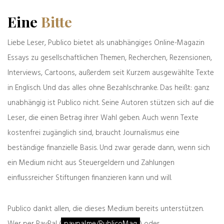
Eine
Bitte
Antworten
Liebe Leser, Publico bietet als unabhängiges Online-Magazin
Essays zu gesellschaftlichen Themen, Recherchen, Rezensionen,
Interviews, Cartoons, außerdem seit Kurzem ausgewählte Texte
pantau
in Englisch. Und das alles ohne Bezahlschranke. Das heißt: ganz
18.01.2020
Manchmal sagen Bilder mehr als 1000
unabhängig ist Publico nicht. Seine Autoren stützen sich auf die
Worte..
Leser, die einen Betrag ihrer Wahl geben. Auch wenn Texte
kostenfrei zugänglich sind, braucht Journalismus eine
Antworten
beständige finanzielle Basis. Und zwar gerade dann, wenn sich
ein Medium nicht aus Steuergeldern und Zahlungen
einflussreicher Stiftungen finanzieren kann und will.
Frank Gausmann
18.01.2020
Publico dankt allen, die dieses Medium bereits unterstützen.
Eine wirklich gelungene Montage, die zum zweiten