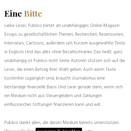
Liebe Leser von Publico: Die Krise vieler Medien ist
keine Krise der Nachfrage, sondern des Angebots.
Eine
Bitte
Während sich das Angebot auf der einen Seite
verengt, entstehen gleichzeitig neue Medien, die
Liebe Leser, Publico bietet als unabhängiges Online-Magazin
zur Debattenkultur eines Landes beitragen. Denn
Essays zu gesellschaftlichen Themen, Recherchen, Rezensionen,
es gibt viele Themen, über die gestritten werden
Interviews, Cartoons, außerdem seit Kurzem ausgewählte Texte
muss. Für einen zivilisierten Streit braucht es
in Englisch. Und das alles ohne Bezahlschranke. Das heißt: ganz
Informationen, gut begründete Argumente und
Meinungen.
unabhängig ist Publico nicht. Seine Autoren stützen sich auf die
Publico hat sein Angebot in den vergangenen
Leser, die einen Betrag ihrer Wahl geben. Auch wenn Texte
Monaten erweitert; das Medium bietet mehr
kostenfrei zugänglich sind, braucht Journalismus eine
Beiträge, auch häufiger von Gastautoren. Dieses
beständige finanzielle Basis. Und zwar gerade dann, wenn sich
Wachstum ermöglichen die Leser mit ihren
Beiträgen. Denn es gibt keine anderen
ein Medium nicht aus Steuergeldern und Zahlungen
Finanzierungsquellen, die Publico tragen.
einflussreicher Stiftungen finanzieren kann und will.
Für andere Anbieter auf dem Medien- und
Meinungsmarkt gilt das nicht. Verlage erhalten
beispielsweise reichliche Zuwendungen – aus dem
Publico dankt allen, die dieses Medium bereits unterstützen.
Bundesetat demnächst 220 Millionen Euro an