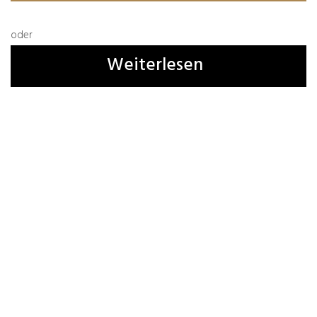
oder
Weiterlesen
Name, E-Mail-Adresse und Website in diesem
Browser für meinen nächsten Kommentar
speichern.