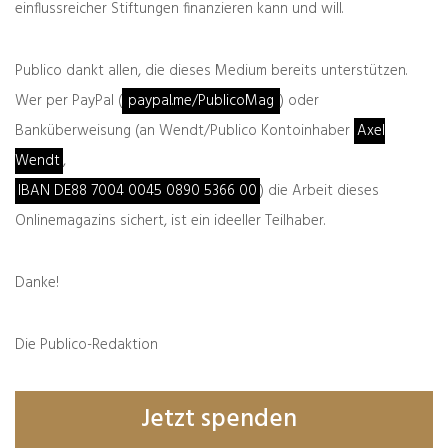
einflussreicher Stiftungen finanzieren kann und will.
zurück
weiter
Wir wissen auch so,
Zeller der Woche:
Publico dankt allen, die dieses Medium bereits unterstützen.
was wir glauben
Vorreitend
Wer per PayPal (
paypal.me/PublicoMag
) oder
Banküberweisung (an Wendt/Publico Kontoinhaber
Axel
Wendt
,
Was denken Sie darüber?
IBAN DE88 7004 0045 0890 5366 00
) die Arbeit dieses
Deine E-Mail-Adresse wird nicht veröffentlicht.
Onlinemagazins sichert, ist ein ideeller Teilhaber.
Erforderliche Felder sind mit
*
markiert
Danke!
Die Publico-Redaktion
Jetzt spenden