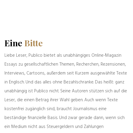
Das könnte Sie auch interessieren
Eine
Bitte
Liebe Leser, Publico bietet als unabhängiges Online-Magazin
Essays zu gesellschaftlichen Themen, Recherchen, Rezensionen,
Interviews, Cartoons, außerdem seit Kurzem ausgewählte Texte
in Englisch. Und das alles ohne Bezahlschranke. Das heißt: ganz
unabhängig ist Publico nicht. Seine Autoren stützen sich auf die
Leser, die einen Betrag ihrer Wahl geben. Auch wenn Texte
kostenfrei zugänglich sind, braucht Journalismus eine
Alte & Weise
beständige finanzielle Basis. Und zwar gerade dann, wenn sich
31.07.2026
ein Medium nicht aus Steuergeldern und Zahlungen