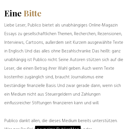
wie Koonin es nennt, anderen, alarmistischen
Eine
Bitte
Seite. Der Ökonomieprofessor der Wesleyan
University zählt zu den wichtigsten Autoren
Liebe Leser, Publico bietet als unabhängiges Online-Magazin
des zwischen den Regierungen errichteten
Essays zu gesellschaftlichen Themen, Recherchen, Rezensionen,
Panels zum Klimawandel, kurz IPCC, von den
meisten deutschen Medien „Weltklimarat“
Interviews, Cartoons, außerdem seit Kurzem ausgewählte Texte
genannt.
in Englisch. Und das alles ohne Bezahlschranke. Das heißt: ganz
Da Al Gore und das IPCC 2007 zu gleichen
unabhängig ist Publico nicht. Seine Autoren stützen sich auf die
Teilen den Friedensnobelpreis erhielten, führt
Leser, die einen Betrag ihrer Wahl geben. Auch wenn Texte
Wikipedia Yohe als ideellen Mitgewinner auf.
Als Gegenspieler konzentriert sich Yohe auf
kostenfrei zugänglich sind, braucht Journalismus eine
einige Punkte in Koonins Buch, um sie nach
beständige finanzielle Basis. Und zwar gerade dann, wenn sich
ein und demselben Schema abzufertigen.
ein Medium nicht aus Steuergeldern und Zahlungen
„Hitzewellen sind heute in den USA nicht
einflussreicher Stiftungen finanzieren kann und will.
häufiger als im Jahr 1900 und die wärmsten
Temperaturen (im Sinne von
Temperaturrekorden) sind in den
Publico dankt allen, die dieses Medium bereits unterstützen.
vergangenen 50 Jahren nicht gestiegen“, heißt