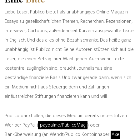
weiter
zurück
Liebe Leser, Publico bietet als unabhängiges Online-Magazin
Wie ich einmal dachte,
Warten auf Marlene
Essays zu gesellschaftlichen Themen, Recherchen, Rezensionen,
die DDR wäre tot
Interviews, Cartoons, außerdem seit Kurzem ausgewählte Texte
in Englisch. Und das alles ohne Bezahlschranke. Das heißt: ganz
unabhängig ist Publico nicht. Seine Autoren stützen sich auf die
Was denken Sie darüber?
Leser, die einen Betrag ihrer Wahl geben. Auch wenn Texte
Deine E-Mail-Adresse wird nicht veröffentlicht.
kostenfrei zugänglich sind, braucht Journalismus eine
Erforderliche Felder sind mit
*
markiert
beständige finanzielle Basis. Und zwar gerade dann, wenn sich
ein Medium nicht aus Steuergeldern und Zahlungen
einflussreicher Stiftungen finanzieren kann und will.
Publico dankt allen, die dieses Medium bereits unterstützen.
Wer per PayPal (
paypal.me/PublicoMag
) oder
Banküberweisung (an Wendt/Publico Kontoinhaber
Axel