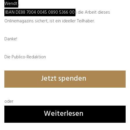
Wendt
,
IBAN DE88 7004 0045 0890 5366 00
) die Arbeit dieses
Onlinemagazins sichert, ist ein ideeller Teilhaber.
Danke!
Die Publico-Redaktion
Jetzt spenden
Name, E-Mail-Adresse und Website in diesem
Browser für meinen nächsten Kommentar
speichern.
oder
Weiterlesen