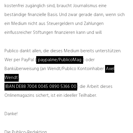
kostenfrei zugänglich sind, braucht Journalismus eine
beständige finanzielle Basis. Und zwar gerade dann, wenn sich
ein Medium nicht aus Steuergeldern und Zahlungen
einflussreicher Stiftungen finanzieren kann und will.
Zeller der Woche: possessiv
Publico dankt allen, die dieses Medium bereits unterstützen.
03.08.2026
Wer per PayPal (
paypal.me/PublicoMag
) oder
Banküberweisung (an Wendt/Publico Kontoinhaber
Axel
zurück
Wendt
,
weiter
Das Osterfest und die
IBAN DE88 7004 0045 0890 5366 00
) die Arbeit dieses
Angst vorm Eigenen
Onlinemagazins sichert, ist ein ideeller Teilhaber.
Danke!
Was denken Sie darüber?
Deine E-Mail-Adresse wird nicht veröffentlicht.
Die Publico-Redaktion