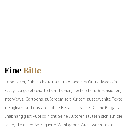
(www.zellerzeitung.de), des
führenden Fachorgans für den
deutschen Alltag.
Beiträge von Bernd Zeller
Eine
Bitte
Das könnte Sie auch interessieren
Liebe Leser, Publico bietet als unabhängiges Online-Magazin
Essays zu gesellschaftlichen Themen, Recherchen, Rezensionen,
Interviews, Cartoons, außerdem seit Kurzem ausgewählte Texte
in Englisch. Und das alles ohne Bezahlschranke. Das heißt: ganz
unabhängig ist Publico nicht. Seine Autoren stützen sich auf die
Leser, die einen Betrag ihrer Wahl geben. Auch wenn Texte