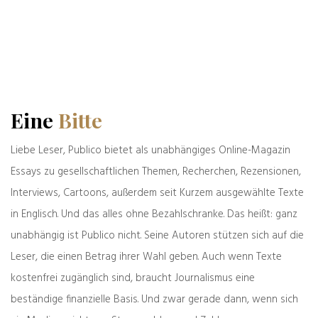
Eine
Bitte
Liebe Leser, Publico bietet als unabhängiges Online-Magazin
Essays zu gesellschaftlichen Themen, Recherchen, Rezensionen,
Interviews, Cartoons, außerdem seit Kurzem ausgewählte Texte
Name, E-Mail-Adresse und Website in diesem
Browser für meinen nächsten Kommentar
in Englisch. Und das alles ohne Bezahlschranke. Das heißt: ganz
speichern.
unabhängig ist Publico nicht. Seine Autoren stützen sich auf die
Leser, die einen Betrag ihrer Wahl geben. Auch wenn Texte
kostenfrei zugänglich sind, braucht Journalismus eine
beständige finanzielle Basis. Und zwar gerade dann, wenn sich