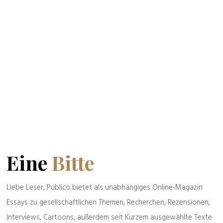
Spreu & Weizen
Zeller der Woche:
possessiv
Politik & Gesellschaft
Frisch gepresst
„Und das so kurz
vor den Wahlen!“
Eine kurze
Geschichte eines
langen Wahns
Eine
Bitte
Spreu & Weizen
Alte & Weise
Liebe Leser, Publico bietet als unabhängiges Online-Magazin
Essays zu gesellschaftlichen Themen, Recherchen, Rezensionen,
Interviews, Cartoons, außerdem seit Kurzem ausgewählte Texte