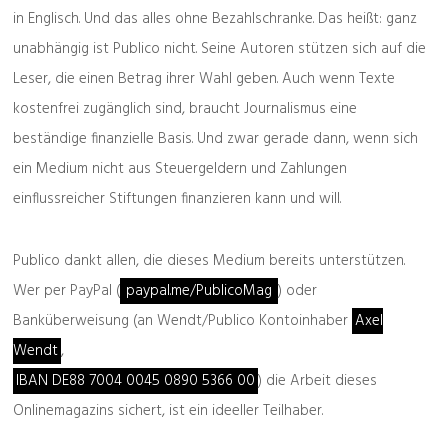
Verachtung nach unten
in Englisch. Und das alles ohne Bezahlschranke. Das heißt: ganz
unabhängig ist Publico nicht. Seine Autoren stützen sich auf die
Leser, die einen Betrag ihrer Wahl geben. Auch wenn Texte
kostenfrei zugänglich sind, braucht Journalismus eine
beständige finanzielle Basis. Und zwar gerade dann, wenn sich
ein Medium nicht aus Steuergeldern und Zahlungen
einflussreicher Stiftungen finanzieren kann und will.
Publico dankt allen, die dieses Medium bereits unterstützen.
Wer per PayPal (
paypal.me/PublicoMag
) oder
Banküberweisung (an Wendt/Publico Kontoinhaber
Axel
Wendt
,
IBAN DE88 7004 0045 0890 5366 00
) die Arbeit dieses
Onlinemagazins sichert, ist ein ideeller Teilhaber.