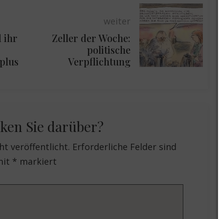
weiter
 ihr
Zeller der Woche:
politische
plus
Verpflichtung
ken Sie darüber?
t veröffentlicht.
Erforderliche Felder sind
mit
*
markiert