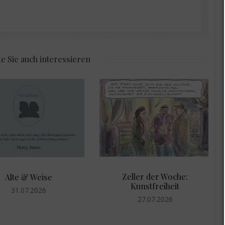
e Sie auch interessieren
Zeller der Woche:
Alte & Weise
Kunstfreiheit
31.07.2026
27.07.2026