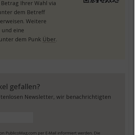
 Betrag Ihrer Wahl via
unter dem Betreff
erweisen. Weitere
 und eine
 unter dem Punk
Über
.
kel gefallen?
tenlosen Newsletter, wir benachrichtigten
von PublicoMag.com per E-Mail informiert werden. Die