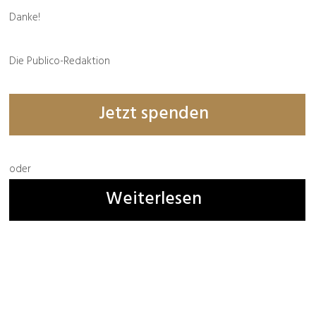
Danke!
Bestellbar
hier
und
hier
Die Publico-Redaktion
Jetzt spenden
Buchempfehlung
oder
Weiterlesen