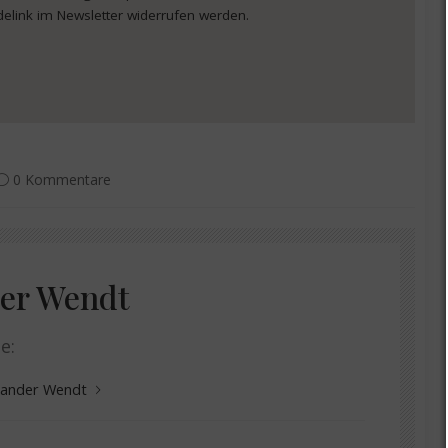
delink im Newsletter widerrufen werden.
0 Kommentare
er Wendt
e:
exander Wendt