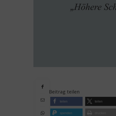
Beitrag teilen
teilen
teilen
spenden
drucken