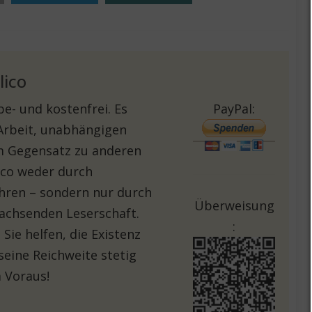
lico
e- und kostenfrei. Es
PayPal:
 Arbeit, unabhängigen
Im Gegensatz zu anderen
lico weder durch
hren – sondern nur durch
Überweisung
achsenden Leserschaft.
:
Sie helfen, die Existenz
seine Reichweite stetig
 Voraus!