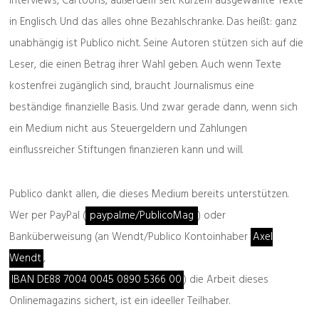
Interviews, Cartoons, außerdem seit Kurzem ausgewählte Texte
Polizeibekannt
in Englisch. Und das alles ohne Bezahlschranke. Das heißt: ganz
unabhängig ist Publico nicht. Seine Autoren stützen sich auf die
Leser, die einen Betrag ihrer Wahl geben. Auch wenn Texte
Verachtung nach unten
kostenfrei zugänglich sind, braucht Journalismus eine
beständige finanzielle Basis. Und zwar gerade dann, wenn sich
ein Medium nicht aus Steuergeldern und Zahlungen
einflussreicher Stiftungen finanzieren kann und will.
Publico dankt allen, die dieses Medium bereits unterstützen.
Wer per PayPal (
paypal.me/PublicoMag
) oder
Banküberweisung (an Wendt/Publico Kontoinhaber
Axel
Wendt
,
IBAN DE88 7004 0045 0890 5366 00
) die Arbeit dieses
Onlinemagazins sichert, ist ein ideeller Teilhaber.