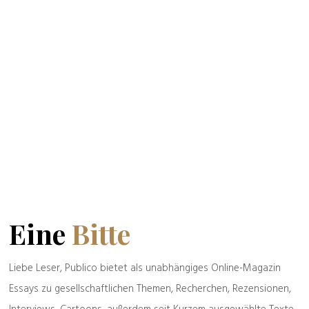
Zeller der Woche:
possessiv
Politik & Gesellschaft
Frisch gepresst
„Und das so kurz
vor den Wahlen!“
Eine kurze
Geschichte eines
langen Wahns
Spreu & Weizen
Alte & Weise
Eine
Bitte
Politik & Gesellschaft
Liebe Leser, Publico bietet als unabhängiges Online-Magazin
Das Land von Karl
Honecker und
Essays zu gesellschaftlichen Themen, Recherchen, Rezensionen,
Abdul