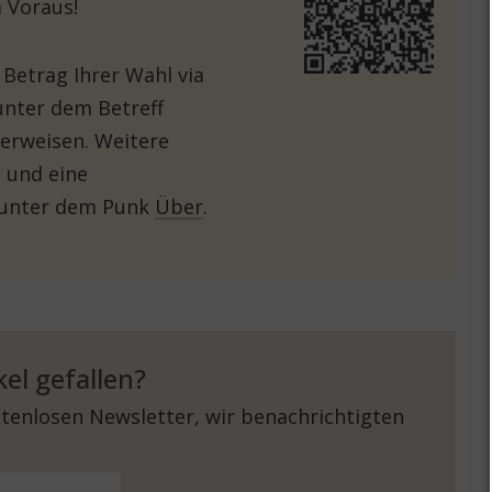
 Voraus!
 Betrag Ihrer Wahl via
unter dem Betreff
erweisen. Weitere
 und eine
 unter dem Punk
Über
.
kel gefallen?
tenlosen Newsletter, wir benachrichtigten