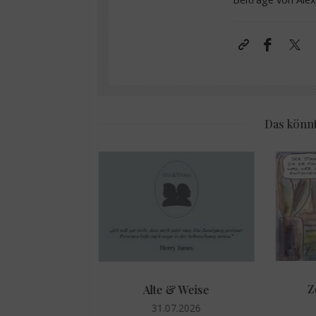
Das könnt
er Woche:
Z
Alte & Weise
essiv
31.07.2026