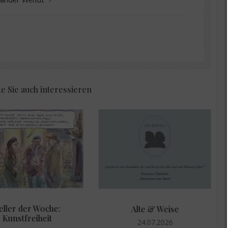
e Sie auch interessieren
eller der Woche:
Alte & Weise
Kunstfreiheit
24.07.2026