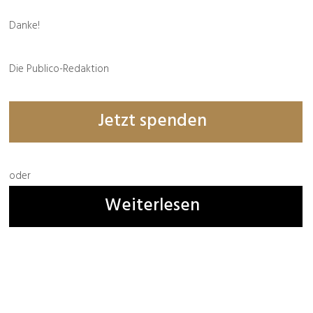
Danke!
Die Publico-Redaktion
Bestellbar
hier
und
hier
Jetzt spenden
Buchempfehlung
oder
Weiterlesen