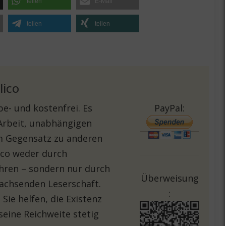
teilen
E-Mail
teilen
teilen
lico
e- und kostenfrei. Es
PayPal:
 Arbeit, unabhängigen
Im Gegensatz zu anderen
lico weder durch
hren – sondern nur durch
Überweisung
achsenden Leserschaft.
:
Sie helfen, die Existenz
seine Reichweite stetig