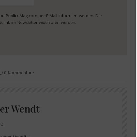
von PublicoMag.com per E-Mail informiert werden. Die
delink im Newsletter widerrufen werden.
0 Kommentare
er Wendt
e:
exander Wendt