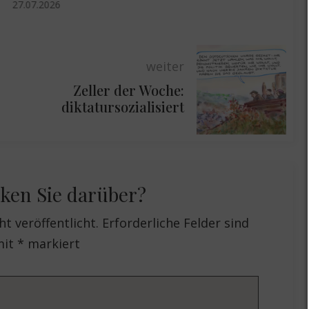
27.07.2026
weiter
:
Zeller der Woche:
diktatursozialisiert
ken Sie darüber?
t veröffentlicht.
Erforderliche Felder sind
mit
*
markiert