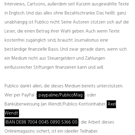
Interviews, Cartoons, außerdem seit Kurzem ausgewählte Texte
in Englisch. Und das alles ohne Bezahlschranke. Das heißt: ganz
unabhängig ist Publico nicht. Seine Autoren stützen sich auf die
Leser, die einen Betrag ihrer Wahl geben. Auch wenn Texte
Zeller der Woche: possessiv
kostenfrei zugänglich sind, braucht Journalismus eine
03.08.2026
beständige finanzielle Basis. Und zwar gerade dann, wenn sich
ein Medium nicht aus Steuergeldern und Zahlungen
zurück
weiter
einflussreicher Stiftungen finanzieren kann und will.
Publico Literatur
Bürger, gib dein
Von üppigem Genuss,
Eigentum, sonst
schädlichen Tabus und
scheitert die
Publico dankt allen, die dieses Medium bereits unterstützen.
erfülltem
Weltrettung
Wer per PayPal (
paypal.me/PublicoMag
) oder
Freiheitsdrang
Banküberweisung (an Wendt/Publico Kontoinhaber
Axel
Was denken Sie darüber?
Wendt
,
Deine E-Mail-Adresse wird nicht veröffentlicht.
IBAN DE88 7004 0045 0890 5366 00
) die Arbeit dieses
Erforderliche Felder sind mit
*
markiert
Onlinemagazins sichert, ist ein ideeller Teilhaber.