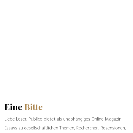
deutschen Alltag.
Beiträge von Bernd Zeller
Das könnte Sie auch interessieren
Eine
Bitte
Liebe Leser, Publico bietet als unabhängiges Online-Magazin
Essays zu gesellschaftlichen Themen, Recherchen, Rezensionen,