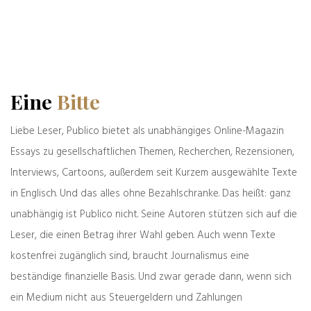
Publico ist am Ende das, was seine Leser daraus
machen. Deshalb herzlichen Dank an alle, die
einen nach ihren Möglichkeiten gewählten Obolus
per PayPal oder auf das Konto überweisen. Sie
ermöglichen, was heute dringend nötig ist: einen
Eine
Bitte
aufgeklärten und aufklärenden unabhängigen
Journalismus.
Liebe Leser, Publico bietet als unabhängiges Online-Magazin
Der Betrag Ihrer Wahl findet seinen Weg via
PayPal
–
oder per Überweisung auf das Konto
Essays zu gesellschaftlichen Themen, Recherchen, Rezensionen,
A. Wendt/Publico
Interviews, Cartoons, außerdem seit Kurzem ausgewählte Texte
DE88 7004 0045 0890 5366 00
in Englisch. Und das alles ohne Bezahlschranke. Das heißt: ganz
BIC: COBADEFFXXX
unabhängig ist Publico nicht. Seine Autoren stützen sich auf die
Leser, die einen Betrag ihrer Wahl geben. Auch wenn Texte
Die Redaktion
kostenfrei zugänglich sind, braucht Journalismus eine
beständige finanzielle Basis. Und zwar gerade dann, wenn sich
ein Medium nicht aus Steuergeldern und Zahlungen