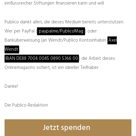
Beitrag teilen
einflussreicher Stiftungen finanzieren kann und will.
teilen
teilen
Publico dankt allen, die dieses Medium bereits unterstützen.
teilen
E-Mail
Wer per PayPal (
paypal.me/PublicoMag
) oder
Banküberweisung (an Wendt/Publico Kontoinhaber
Axel
spenden
drucken
Wendt
,
teilen
teilen
IBAN DE88 7004 0045 0890 5366 00
) die Arbeit dieses
Onlinemagazins sichert, ist ein ideeller Teilhaber.
teilen
Danke!
Unterstützen Sie Publico
Die Publico-Redaktion
Publico ist weitgehend werbe- und
kostenfrei. Es kostet allerdings Geld und
Jetzt spenden
Arbeit, unabhängigen Journalismus