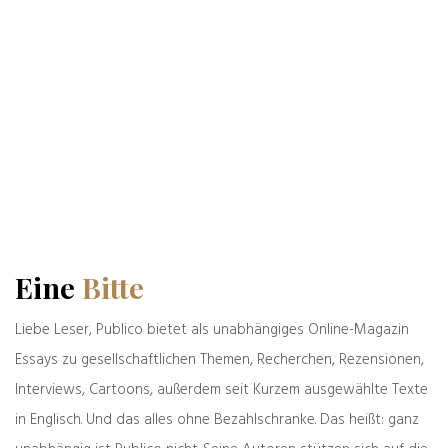
(www.zellerzeitung.de), des
führenden Fachorgans für den
deutschen Alltag.
Beiträge von Bernd Zeller
Das könnte Sie auch interessieren
Eine
Bitte
Liebe Leser, Publico bietet als unabhängiges Online-Magazin
Essays zu gesellschaftlichen Themen, Recherchen, Rezensionen,
Interviews, Cartoons, außerdem seit Kurzem ausgewählte Texte
in Englisch. Und das alles ohne Bezahlschranke. Das heißt: ganz