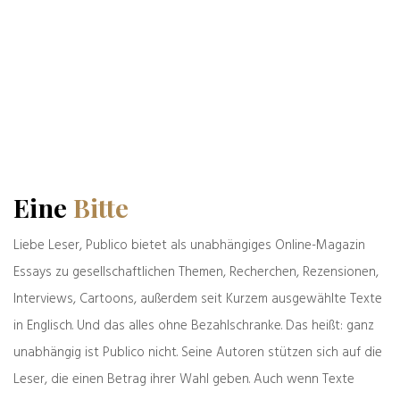
(www.zellerzeitung.de), des
führenden Fachorgans für den
deutschen Alltag.
Beiträge von Bernd Zeller
Eine
Bitte
Das könnte Sie auch interessieren
Liebe Leser, Publico bietet als unabhängiges Online-Magazin
Essays zu gesellschaftlichen Themen, Recherchen, Rezensionen,
Interviews, Cartoons, außerdem seit Kurzem ausgewählte Texte
in Englisch. Und das alles ohne Bezahlschranke. Das heißt: ganz
unabhängig ist Publico nicht. Seine Autoren stützen sich auf die
Leser, die einen Betrag ihrer Wahl geben. Auch wenn Texte