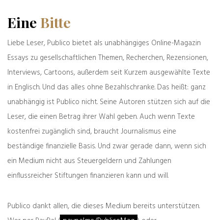
servierte auch sonst heillosen
Unfug zu dem
Thema
. Dutzende Medien dichteten dem CDU-
Eine
Bitte
Bürgermeister von Altena Andreas Hollstein
eine klaffende 15-Zentimeter-Messerwunde an
Liebe Leser, Publico bietet als unabhängiges Online-Magazin
den Hals, die er durch ein politisches Attentat
Essays zu gesellschaftlichen Themen, Recherchen, Rezensionen,
wegen seiner Migrationspolitik
Interviews, Cartoons, außerdem seit Kurzem ausgewählte Texte
davongetragen haben sollte. Die 15-
Zentimeter-Wunde schrumpfte dann bei
in Englisch. Und das alles ohne Bezahlschranke. Das heißt: ganz
näherer Betrachtung zu einem Fünf-
unabhängig ist Publico nicht. Seine Autoren stützen sich auf die
Zentimeter-Kratzer, die Gerichtsverhandlung
Leser, die einen Betrag ihrer Wahl geben. Auch wenn Texte
gegen den Täter
ergab keinerlei politisches
kostenfrei zugänglich sind, braucht Journalismus eine
Motiv
. Der NDR wiederum schob Henryk
Broder unter, er hätte
„Flüchtlinge als
beständige finanzielle Basis. Und zwar gerade dann, wenn sich
parasitäres Pack“
bezeichnet. Das
Zitat war frei
ein Medium nicht aus Steuergeldern und Zahlungen
erfunden
. (Immerhin versteckte der NDR
einflussreicher Stiftungen finanzieren kann und will.
später auf seiner Website ganz unten, wo die
wenigsten hinschauen, eine Korrektur; ein
NDR-Redakteur entschuldigte sich bei Broder.)
Publico dankt allen, die dieses Medium bereits unterstützen.