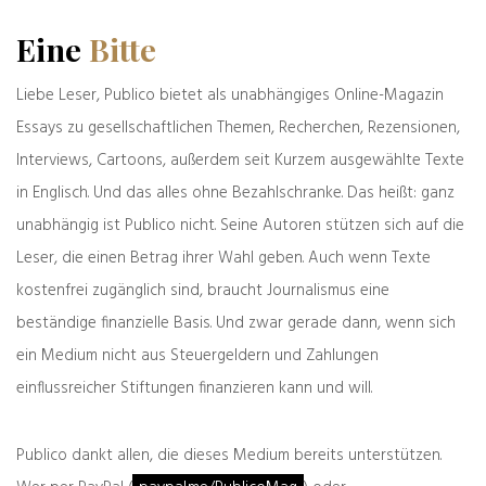
In den gefälschten Hitler- beziehungsweise
STERN-Tagebüchern von Konrad Kujau gab es
Eine
Bitte
eine ganz ähnliche Stelle, mit der der gesamte
Schwindel eigentlich sofort hätte auffliegen
Liebe Leser, Publico bietet als unabhängiges Online-Magazin
müssen. Unter dem Datum 16. August 1937
Essays zu gesellschaftlichen Themen, Recherchen, Rezensionen,
steht bei Kujau-Hitler:
„Habe heute ein
Telegramm von Ritter von Epp zu meinem 50.
Interviews, Cartoons, außerdem seit Kurzem ausgewählte Texte
Eintrittsjubiläum in die Armee erhalten“
. Was
in Englisch. Und das alles ohne Bezahlschranke. Das heißt: ganz
schlecht möglich war, denn Hitler war zu
unabhängig ist Publico nicht. Seine Autoren stützen sich auf die
diesem Zeitpunkt überhaupt erst 48 Jahre alt,
Leser, die einen Betrag ihrer Wahl geben. Auch wenn Texte
bekanntlich starb er mit 56. Die STERN-
Chefredakteure und Textprüfer hätten also
kostenfrei zugänglich sind, braucht Journalismus eine
gar nicht merken müssen, dass Kujau einfach
beständige finanzielle Basis. Und zwar gerade dann, wenn sich
falsch aus dem Standardwerk über das Dritte
ein Medium nicht aus Steuergeldern und Zahlungen
Reich von Max Domarus abgeschrieben hatte,
einflussreicher Stiftungen finanzieren kann und will.
wo es zum 16. August 1937 heißt:
„An
Reichsstatthalter General Ritter von Epp sandte
Hitler folgendes Telegramm: ‚Am heutigen Tage,
Publico dankt allen, die dieses Medium bereits unterstützen.
an dem Sie vor 50 Jahren in die Armee