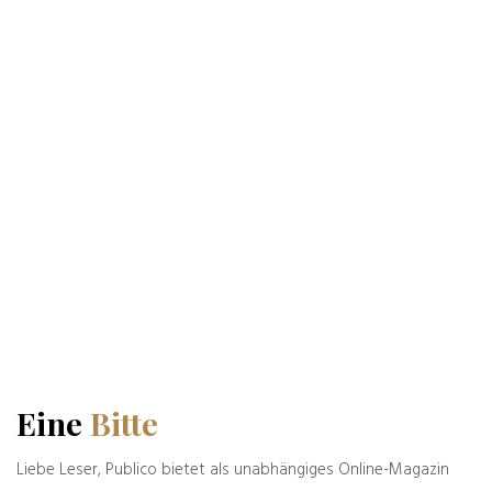
oldman
21.12.2018
Ein Bild sagt alles. Über das Käseblatt selbst und
auch über Europas oberste Politgestalt. Ein Glück,
dass Satire (noch) zulässig ist.
Moment : „Käseblatt“ ist nicht richtig.
Georg Restle, Leiter und Moderator des
Politmagazins “Monitor” plädiert offen für einen
„werteorientierten“ Journalismus. Wörtlich twitterte
er:
„Journalismus im Realitätswahn – Warum wir endlich
damit aufhören sollten, nur abbilden zu wollen, ‘was
ist’.”
(gefunden bei V. Lengsfeld).
Also: nicht Käseblatt, sondern lediglich NICHT im
Realitätswahn. Alles klar.
Eine
Bitte
Antworten
Liebe Leser, Publico bietet als unabhängiges Online-Magazin