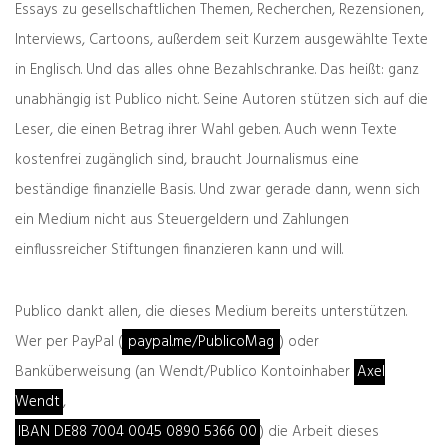
Essays zu gesellschaftlichen Themen, Recherchen, Rezensionen,
Interviews, Cartoons, außerdem seit Kurzem ausgewählte Texte
thysus
in Englisch. Und das alles ohne Bezahlschranke. Das heißt: ganz
21.12.2018
unabhängig ist Publico nicht. Seine Autoren stützen sich auf die
Ist das die Möglichkeit? War Hitler wirklich so
Leser, die einen Betrag ihrer Wahl geben. Auch wenn Texte
schlimm? Er muss ein Nazi gewesen sein!
kostenfrei zugänglich sind, braucht Journalismus eine
beständige finanzielle Basis. Und zwar gerade dann, wenn sich
Antworten
ein Medium nicht aus Steuergeldern und Zahlungen
einflussreicher Stiftungen finanzieren kann und will.
alma Ruth
Publico dankt allen, die dieses Medium bereits unterstützen.
21.12.2018
Wer per PayPal (
paypal.me/PublicoMag
) oder
Wirklich? Wer hätte es gedacht? Man lernt
Banküberweisung (an Wendt/Publico Kontoinhaber
Axel
nie aus!
Wendt
,
Frohe Feiertage an Alle!
IBAN DE88 7004 0045 0890 5366 00
) die Arbeit dieses