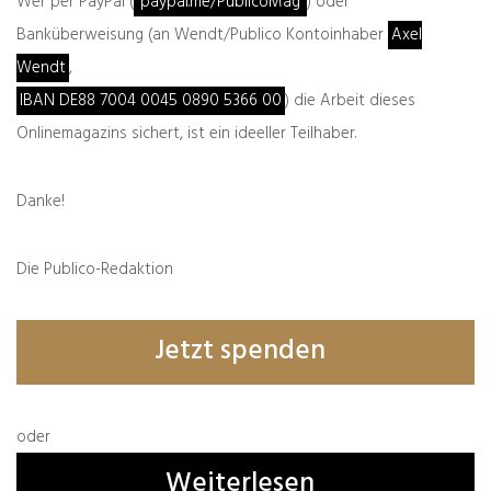
Wer per PayPal (
paypal.me/PublicoMag
) oder
Seite gab es am Montagnachmittag noch eine
Banküberweisung (an Wendt/Publico Kontoinhaber
Axel
Art Öffentlichkeitsfahndung.
Wendt
,
IBAN DE88 7004 0045 0890 5366 00
) die Arbeit dieses
Onlinemagazins sichert, ist ein ideeller Teilhaber.
Danke!
Die Publico-Redaktion
Jetzt spenden
oder
Weiterlesen