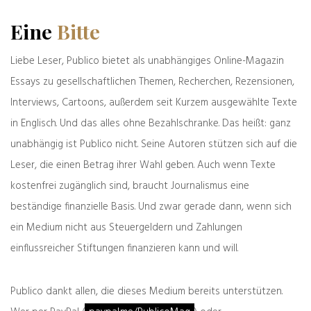
gewissermaßen mit Anschlagswaffe in seinem
Eine
Bitte
Gitarrenkoffer zur Feier, nämlich einer Gitarre,
um ein Protestlied zu singen; dass er sich
Liebe Leser, Publico bietet als unabhängiges Online-Magazin
unwohl gefühlt hätte, sah ihm niemand an,
Essays zu gesellschaftlichen Themen, Recherchen, Rezensionen,
was nur zeigt, wie kühl er seine Aktion
durchzog.
Interviews, Cartoons, außerdem seit Kurzem ausgewählte Texte
in Englisch. Und das alles ohne Bezahlschranke. Das heißt: ganz
Auf einer Twitter-Seite, von der nicht restlos
unabhängig ist Publico nicht. Seine Autoren stützen sich auf die
geklärt ist, ob sie tatsächlich Beckmann gehört
Leser, die einen Betrag ihrer Wahl geben. Auch wenn Texte
oder mit sehr viel Aufwand gefakt ist, zeigte
kostenfrei zugänglich sind, braucht Journalismus eine
sich, dass sehr viele aus dem wohlmeinenden
Lager sein #Singengegenrechts doch nicht so
beständige finanzielle Basis. Und zwar gerade dann, wenn sich
dufte und schnafte fanden wie er selbst. Sie
ein Medium nicht aus Steuergeldern und Zahlungen
fanden die Aktion, wie man im Englischen sagt,
einflussreicher Stiftungen finanzieren kann und will.
half-assed, but not half-assed enough, auch
wenn die meisten das schlechter formulierten.
Publico dankt allen, die dieses Medium bereits unterstützen.
Auf dieser Beckmann-oder-nicht-Beckmann-