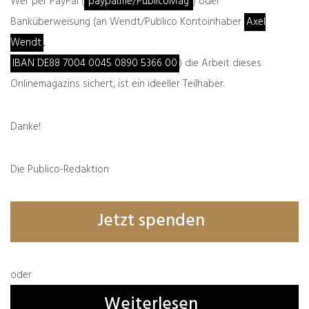
Wer per PayPal (
paypal.me/PublicoMag
) oder
Publico und eine Bankverbindung finden
Sie unter dem Punk
Über
.
Banküberweisung (an Wendt/Publico Kontoinhaber
Axel
Wendt
,
PayPal:
IBAN DE88 7004 0045 0890 5366 00
) die Arbeit dieses
Onlinemagazins sichert, ist ein ideeller Teilhaber.
Danke!
Überweisung:
Die Publico-Redaktion
Jetzt spenden
oder
Weiterlesen