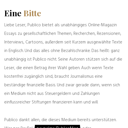
Unterstützen Sie Publico
Publico ist weitgehend werbe- und
Eine
Bitte
kostenfrei. Es kostet allerdings Geld und
Arbeit, unabhängigen Journalismus
Liebe Leser, Publico bietet als unabhängiges Online-Magazin
anzubieten. Im Gegensatz zu anderen
Essays zu gesellschaftlichen Themen, Recherchen, Rezensionen,
Medien finanziert sich Publico weder
Interviews, Cartoons, außerdem seit Kurzem ausgewählte Texte
durch staatliches Geld noch Gebühren –
in Englisch. Und das alles ohne Bezahlschranke. Das heißt: ganz
sondern nur durch die Unterstützung
seiner wachsenden Leserschaft. Durch
unabhängig ist Publico nicht. Seine Autoren stützen sich auf die
Ihren Beitrag können Sie helfen, die
Leser, die einen Betrag ihrer Wahl geben. Auch wenn Texte
Existenz von Publico zu sichern und seine
kostenfrei zugänglich sind, braucht Journalismus eine
Reichweite stetig auszubauen. Vielen
beständige finanzielle Basis. Und zwar gerade dann, wenn sich
Dank im Voraus!
ein Medium nicht aus Steuergeldern und Zahlungen
Sie können auch gern einen Betrag Ihrer
einflussreicher Stiftungen finanzieren kann und will.
Wahl via Paypal oder auf das Konto unter
dem Betreff „Unterstützung Publico“
Publico dankt allen, die dieses Medium bereits unterstützen.
überweisen. Weitere Informationen über