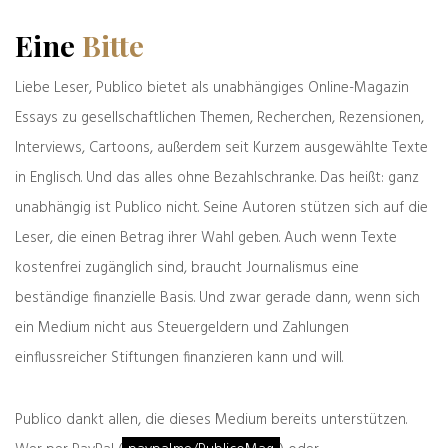
Zeilen gehört vermutlich zu einer besonders
Eine
Bitte
halsstarrigen Gruppe in Deutschland:. Aber mir
wäre zurzeit eine Kanzlerin oder Kanzler ganz
Liebe Leser, Publico bietet als unabhängiges Online-Magazin
lieb, die oder der einen Plan zur Milderung der
Essays zu gesellschaftlichen Themen, Recherchen, Rezensionen,
kommenden ökonomischen Krise vorlegt,
ungefähr vergleichbar mit den ziemlich
Interviews, Cartoons, außerdem seit Kurzem ausgewählte Texte
erfolgreichen Maßnahmen Singapurs und
in Englisch. Und das alles ohne Bezahlschranke. Das heißt: ganz
Südkoreas, und die (oder der) sicherstellt, dass
unabhängig ist Publico nicht. Seine Autoren stützen sich auf die
den Kliniken in den nächsten Tagen weder die
Leser, die einen Betrag ihrer Wahl geben. Auch wenn Texte
Gesichtsmasken noch Desinfektionsmittel
ausgehen. Wo die Kanzlerin den Most holt und
kostenfrei zugänglich sind, braucht Journalismus eine
ihr Toilettenpapier besorgt, ob sie das selbst
beständige finanzielle Basis. Und zwar gerade dann, wenn sich
tut oder liefern lässt, das könnte sie besser mit
ein Medium nicht aus Steuergeldern und Zahlungen
Klaus Brinkbäumer oder Mike Kleiß privatim
einflussreicher Stiftungen finanzieren kann und will.
besprechen, zumal die Friseure ja mittlerweile
auch geschlossen haben.
Publico dankt allen, die dieses Medium bereits unterstützen.
Jedenfalls sind, wie Kleiß schreibt, die Kritiker