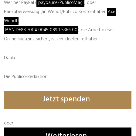
Wer per PayPal (
paypal.me/PublicoMag
) oder
Banküberweisung (an Wendt/Publico Kontoinhaber
Axel
Wendt
,
IBAN DE88 7004 0045 0890 5366 00
) die Arbeit dieses
Onlinemagazins sichert, ist ein ideeller Teilhaber.
Danke!
Die Publico-Redaktion
Bestellbar
hier
und
hier
Jetzt spenden
Buchempfehlung
oder