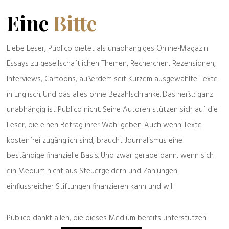
Eine kurze
Geschichte eines
Eine
Bitte
langen Wahns
Liebe Leser, Publico bietet als unabhängiges Online-Magazin
Spreu & Weizen
Essays zu gesellschaftlichen Themen, Recherchen, Rezensionen,
Alte & Weise
Interviews, Cartoons, außerdem seit Kurzem ausgewählte Texte
in Englisch. Und das alles ohne Bezahlschranke. Das heißt: ganz
unabhängig ist Publico nicht. Seine Autoren stützen sich auf die
Verachtung nach unten
Leser, die einen Betrag ihrer Wahl geben. Auch wenn Texte
kostenfrei zugänglich sind, braucht Journalismus eine
beständige finanzielle Basis. Und zwar gerade dann, wenn sich
ein Medium nicht aus Steuergeldern und Zahlungen
einflussreicher Stiftungen finanzieren kann und will.
Publico dankt allen, die dieses Medium bereits unterstützen.