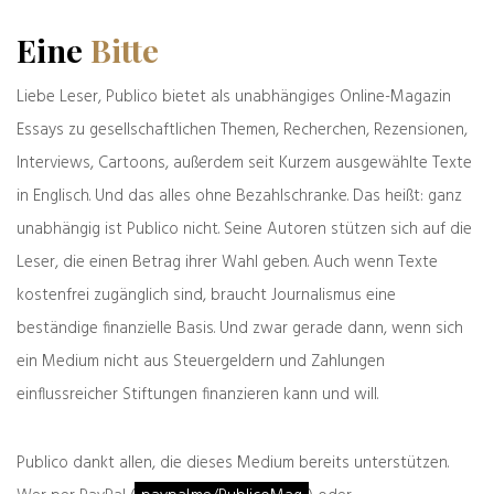
Nach der Sommerpause,
verkündete
Bundestagspräsidentin Bärbel Bas
, soll das
Eine
Bitte
erste Gremium dieser Art zusammentreten,
wie es schon einmal von seinen Erfindern als
Liebe Leser, Publico bietet als unabhängiges Online-Magazin
historischer Sprung nach vorn angekündigt
Essays zu gesellschaftlichen Themen, Recherchen, Rezensionen,
wurde – damals unter dem derzeit etwas
Interviews, Cartoons, außerdem seit Kurzem ausgewählte Texte
verbrannten Markennamen
Sowjet
, russisch
für Rat. Heute klingt das, was Bas dazu erklärt,
in Englisch. Und das alles ohne Bezahlschranke. Das heißt: ganz
wie eine Mischung aus Marketingdeutsch,
unabhängig ist Publico nicht. Seine Autoren stützen sich auf die
NGO-Papier und Spuren der
Leser, die einen Betrag ihrer Wahl geben. Auch wenn Texte
Originalratserfinder von 1917. Wo Ökonomen
kostenfrei zugänglich sind, braucht Journalismus eine
die Klimakommunalka fordern, stellt sich der
Sowjet unter anderem Namen praktisch fast
beständige finanzielle Basis. Und zwar gerade dann, wenn sich
von selbst ein.
ein Medium nicht aus Steuergeldern und Zahlungen
einflussreicher Stiftungen finanzieren kann und will.
„Für den ersten Bürgerrat hat sich in einer
europaweiten Ausschreibung ein auf
Publico dankt allen, die dieses Medium bereits unterstützen.
Beteiligungsverfahren spezialisierter
Dienstleister durchgesetzt.“, heißt es auf der