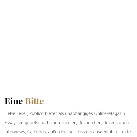
Das könnte Sie auch interessieren
Eine
Bitte
Liebe Leser, Publico bietet als unabhängiges Online-Magazin
Alte & Weise
Essays zu gesellschaftlichen Themen, Recherchen, Rezensionen,
31.07.2026
Interviews, Cartoons, außerdem seit Kurzem ausgewählte Texte