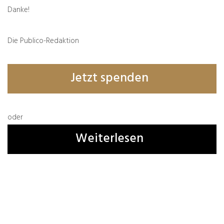
Danke!
Die Publico-Redaktion
Jetzt spenden
oder
Weiterlesen
Name, E-Mail-Adresse und Website in diesem
Browser für meinen nächsten Kommentar
speichern.