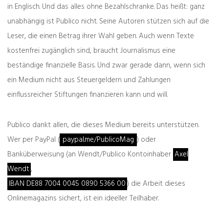
in Englisch. Und das alles ohne Bezahlschranke. Das heißt: ganz
zurück
weiter
unabhängig ist Publico nicht. Seine Autoren stützen sich auf die
Zeller der Woche:
Wenn die Zukunft ans
Leser, die einen Betrag ihrer Wahl geben. Auch wenn Texte
überkomplex
Fenster des grünen
Hauses klopft
kostenfrei zugänglich sind, braucht Journalismus eine
beständige finanzielle Basis. Und zwar gerade dann, wenn sich
Was denken Sie darüber?
ein Medium nicht aus Steuergeldern und Zahlungen
einflussreicher Stiftungen finanzieren kann und will.
Deine E-Mail-Adresse wird nicht veröffentlicht.
Erforderliche Felder sind mit
*
markiert
Publico dankt allen, die dieses Medium bereits unterstützen.
Wer per PayPal (
paypal.me/PublicoMag
) oder
Banküberweisung (an Wendt/Publico Kontoinhaber
Axel
Wendt
,
IBAN DE88 7004 0045 0890 5366 00
) die Arbeit dieses
Onlinemagazins sichert, ist ein ideeller Teilhaber.