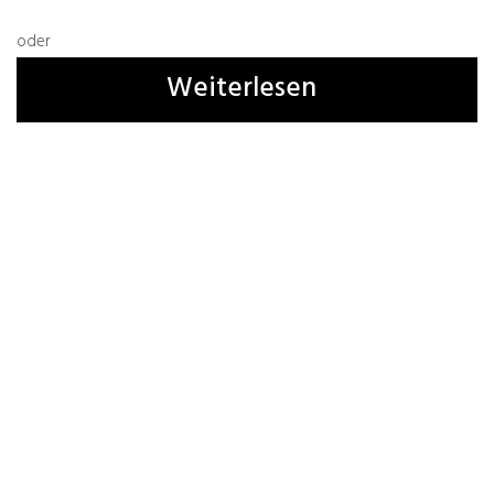
oder
Weiterlesen
Name, E-Mail-Adresse und Website in diesem
Browser für meinen nächsten Kommentar
speichern.