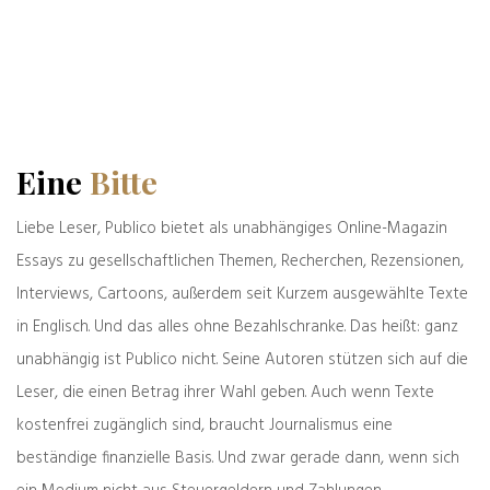
Das könnte Sie auch interessieren
Eine
Bitte
Liebe Leser, Publico bietet als unabhängiges Online-Magazin
Essays zu gesellschaftlichen Themen, Recherchen, Rezensionen,
Interviews, Cartoons, außerdem seit Kurzem ausgewählte Texte
in Englisch. Und das alles ohne Bezahlschranke. Das heißt: ganz
unabhängig ist Publico nicht. Seine Autoren stützen sich auf die
Leser, die einen Betrag ihrer Wahl geben. Auch wenn Texte
kostenfrei zugänglich sind, braucht Journalismus eine
Zeller der Woche: possessiv
beständige finanzielle Basis. Und zwar gerade dann, wenn sich
03.08.2026