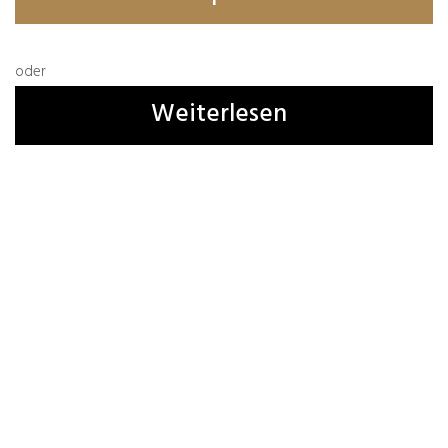
oder
Weiterlesen
Name, E-Mail-Adresse und Website in diesem
Browser für meinen nächsten Kommentar
speichern.