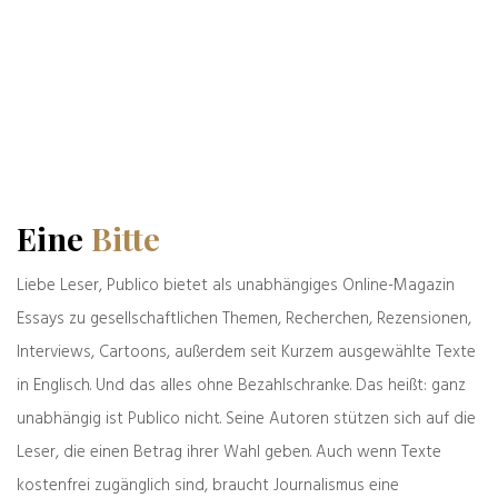
Alte & Weise
07.08.2026
Eine
Bitte
weiter
zurück
Liebe Leser, Publico bietet als unabhängiges Online-Magazin
Der große Irrtum der
Alte & Weise
Essays zu gesellschaftlichen Themen, Recherchen, Rezensionen,
antipopulistischen
Alchemisten
Interviews, Cartoons, außerdem seit Kurzem ausgewählte Texte
in Englisch. Und das alles ohne Bezahlschranke. Das heißt: ganz
unabhängig ist Publico nicht. Seine Autoren stützen sich auf die
Was denken Sie darüber?
Leser, die einen Betrag ihrer Wahl geben. Auch wenn Texte
Deine E-Mail-Adresse wird nicht veröffentlicht.
kostenfrei zugänglich sind, braucht Journalismus eine