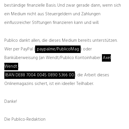
Erforderliche Felder sind mit
*
markiert
beständige finanzielle Basis. Und zwar gerade dann, wenn sich
ein Medium nicht aus Steuergeldern und Zahlungen
einflussreicher Stiftungen finanzieren kann und will.
Publico dankt allen, die dieses Medium bereits unterstützen.
Wer per PayPal (
paypal.me/PublicoMag
) oder
Banküberweisung (an Wendt/Publico Kontoinhaber
Axel
Wendt
,
IBAN DE88 7004 0045 0890 5366 00
) die Arbeit dieses
Onlinemagazins sichert, ist ein ideeller Teilhaber.
Danke!
Die Publico-Redaktion