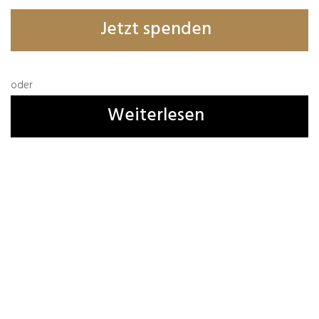
Jetzt spenden
Name, E-Mail-Adresse und Website in diesem
Browser für meinen nächsten Kommentar
speichern.
oder
Weiterlesen
1 Kommentar
A. Iehsenhain
27.04.2026
In diesem Sinne – Schlagbaum zur Seite drücken
(diesmal sogar in Bunt möglich)…
Antworten