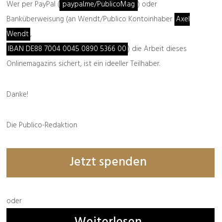
Wer per PayPal (
paypal.me/PublicoMag
) oder
Banküberweisung (an Wendt/Publico Kontoinhaber
Axel
Wendt
,
IBAN DE88 7004 0045 0890 5366 00
) die Arbeit dieses
Onlinemagazins sichert, ist ein ideeller Teilhaber.
Danke!
Die Publico-Redaktion
Jetzt spenden
oder