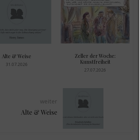
Zeller der Woche:
Alte & Weise
Kunstfreiheit
24.07.2026
27.07.2026
weiter
Alte & Weise