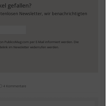
kel gefallen?
tenlosen Newsletter, wir benachrichtigten
von PublicoMag.com per E-Mail informiert werden. Die
delink im Newsletter widerrufen werden.
4 Kommentare