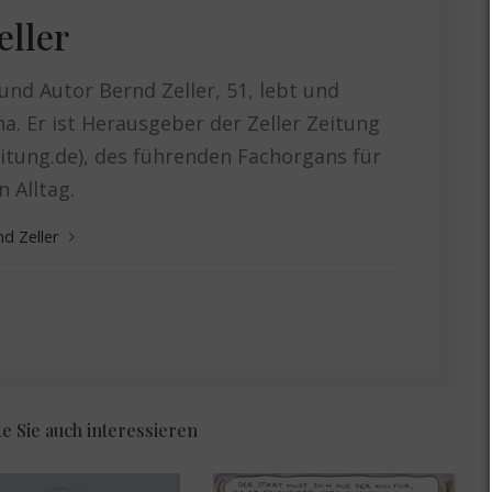
eller
und Autor Bernd Zeller, 51, lebt und
ena. Er ist Herausgeber der Zeller Zeitung
itung.de), des führenden Fachorgans für
 Alltag.
nd Zeller
e Sie auch interessieren