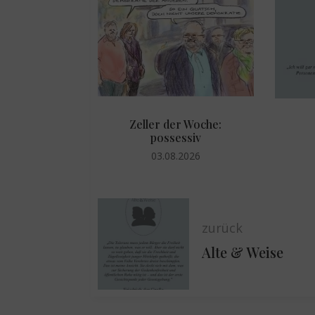
er Woche:
Alte & Weise
essiv
31.07.2026
8.2026
zurück
Alte & Weise