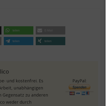
teilen
E-Mail
teilen
teilen
lico
e- und kostenfrei. Es
PayPal:
 Arbeit, unabhängigen
Im Gegensatz zu anderen
lico weder durch