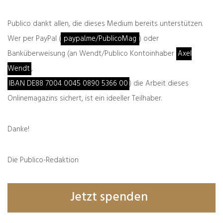
Publico dankt allen, die dieses Medium bereits unterstützen.
Wer per PayPal (
paypal.me/PublicoMag
) oder
Banküberweisung (an Wendt/Publico Kontoinhaber
Axel
Wendt
,
IBAN DE88 7004 0045 0890 5366 00
) die Arbeit dieses
Onlinemagazins sichert, ist ein ideeller Teilhaber.
Danke!
Die Publico-Redaktion
Name, E-Mail-Adresse und Website in diesem
Browser für meinen nächsten Kommentar
speichern.
Jetzt spenden