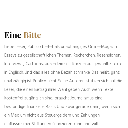
zurück
weiter
Zeller der Woche:
Bärbel Bas und die
Eine
Bitte
Staatsstreichnarrativ
Graubraunen:
Geschichte wird
gemacht
Liebe Leser, Publico bietet als unabhängiges Online-Magazin
Essays zu gesellschaftlichen Themen, Recherchen, Rezensionen,
Was denken Sie darüber?
Interviews, Cartoons, außerdem seit Kurzem ausgewählte Texte
Deine E-Mail-Adresse wird nicht veröffentlicht.
in Englisch. Und das alles ohne Bezahlschranke. Das heißt: ganz
Erforderliche Felder sind mit
*
markiert
unabhängig ist Publico nicht. Seine Autoren stützen sich auf die
Leser, die einen Betrag ihrer Wahl geben. Auch wenn Texte
kostenfrei zugänglich sind, braucht Journalismus eine
beständige finanzielle Basis. Und zwar gerade dann, wenn sich
ein Medium nicht aus Steuergeldern und Zahlungen
einflussreicher Stiftungen finanzieren kann und will.