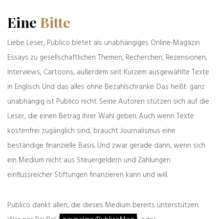
Eine
Bitte
Die SPD-Generation Kevin-Johanna bilden eine
Untergruppe im Milieu der Zwanzig- bis
Liebe Leser, Publico bietet als unabhängiges Online-Magazin
Dreißigjährigen, die diese Bundesrepublik
demnächst erben, wobei sie mit den neu
Essays zu gesellschaftlichen Themen, Recherchen, Rezensionen,
Hereinmigrierten teilen müssen. Sie
Interviews, Cartoons, außerdem seit Kurzem ausgewählte Texte
übernehmen ein alles in allem erstaunlich gut
in Englisch. Und das alles ohne Bezahlschranke. Das heißt: ganz
funktionierendes Land, in dem der Anteil der
unabhängig ist Publico nicht. Seine Autoren stützen sich auf die
industriellen Wertschöpfung immer noch über
20 Prozent liegt und nicht unter 15 wie in
Leser, die einen Betrag ihrer Wahl geben. Auch wenn Texte
Frankreich oder unter 10 wie in Griechenland.
kostenfrei zugänglich sind, braucht Journalismus eine
Noch gibt es in Deutschland 27 Millionen
beständige finanzielle Basis. Und zwar gerade dann, wenn sich
Nettosteuerzahler, und wenn man die 12
ein Medium nicht aus Steuergeldern und Zahlungen
Millionen abzieht, die direkt oder indirekt vom
Staat leben, bleiben 15 Millionen übrig, die so
einflussreicher Stiftungen finanzieren kann und will.
ungeheuer produktiv sind, dass sie noch auf
Jahre hinaus locker 30 Milliarden Euro pro Jahr
Publico dankt allen, die dieses Medium bereits unterstützen.
für die Beherbergung von eingewanderten