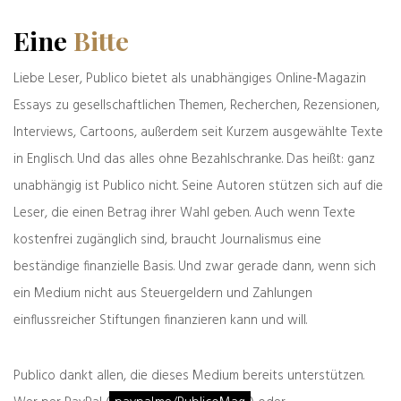
einem
Rechtsgutachten für die bayerische
Regierung
:
Eine
Bitte
„Hält die ungeregelte Einreise weiter an, könnten
Liebe Leser, Publico bietet als unabhängiges Online-Magazin
im Ergebnis sogar die Staatstrukturen, die vom
Essays zu gesellschaftlichen Themen, Recherchen, Rezensionen,
Homogenitätsgebot des Art. 28 Abs. 1 GG
Interviews, Cartoons, außerdem seit Kurzem ausgewählte Texte
gefordert sind, vor allem im Hinblick auf das
Rechtsstaatprinzip bedroht sein, entsprechendes
in Englisch. Und das alles ohne Bezahlschranke. Das heißt: ganz
gilt hinsichtlich die demokratischen Landesgewalt,
unabhängig ist Publico nicht. Seine Autoren stützen sich auf die
die eine gesetzmäßige und praktisch
Leser, die einen Betrag ihrer Wahl geben. Auch wenn Texte
beherrschbaren Bevölkerungszusammensetzung
kostenfrei zugänglich sind, braucht Journalismus eine
im Sinne der Drei-Elemente-Lehre (Staatsgebiet,
Staatsvolk und Staatsmacht – d. A.) voraussetzt. In
beständige finanzielle Basis. Und zwar gerade dann, wenn sich
letzter Konsequenz stehen bei einem dauerhaften
ein Medium nicht aus Steuergeldern und Zahlungen
Versagen des Bundes die wirksame
einflussreicher Stiftungen finanzieren kann und will.
Einreisekontrolle betreffend die Eigenstaatlichkeit
der Länder und die Erfüllung des ihnen von der
Verfassung auferlegten Homogenitätsgebotes auf
Publico dankt allen, die dieses Medium bereits unterstützen.
dem Spiel, also die Pflicht, als soziale und