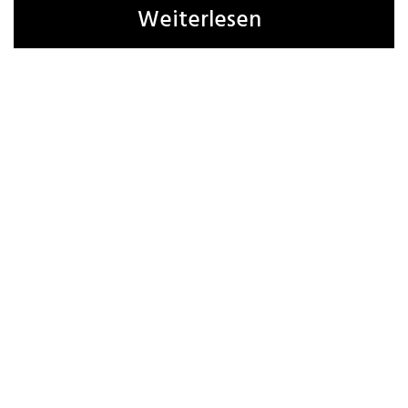
Weiterlesen
Name, E-Mail-Adresse und Website in diesem
Browser für meinen nächsten Kommentar
speichern.
1 Kommentar
Liudger Klein
01.04.2018
Schön, dass es Sie gibt!