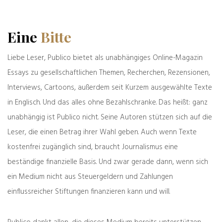
Das Land von Karl Honecker und Abdul
Eine
Bitte
Polizeibekannt
28.07.2026
Liebe Leser, Publico bietet als unabhängiges Online-Magazin
Essays zu gesellschaftlichen Themen, Recherchen, Rezensionen,
Interviews, Cartoons, außerdem seit Kurzem ausgewählte Texte
in Englisch. Und das alles ohne Bezahlschranke. Das heißt: ganz
unabhängig ist Publico nicht. Seine Autoren stützen sich auf die
Leser, die einen Betrag ihrer Wahl geben. Auch wenn Texte
kostenfrei zugänglich sind, braucht Journalismus eine
weiter
zurück
beständige finanzielle Basis. Und zwar gerade dann, wenn sich
Wochenrückblick:
Frisch aus dem Archiv
Kardinalfehler &
ein Medium nicht aus Steuergeldern und Zahlungen
Schmunzelhase
einflussreicher Stiftungen finanzieren kann und will.
Was denken Sie darüber?