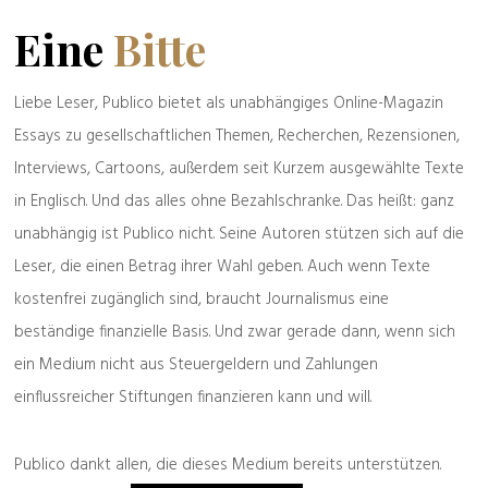
Spreu & Weizen
Alte & Weise
Eine
Bitte
Liebe Leser, Publico bietet als unabhängiges Online-Magazin
Politik & Gesellschaft
Das Land von Karl
Essays zu gesellschaftlichen Themen, Recherchen, Rezensionen,
Honecker und
Abdul
Interviews, Cartoons, außerdem seit Kurzem ausgewählte Texte
Polizeibekannt
in Englisch. Und das alles ohne Bezahlschranke. Das heißt: ganz
unabhängig ist Publico nicht. Seine Autoren stützen sich auf die
Leser, die einen Betrag ihrer Wahl geben. Auch wenn Texte
Verachtung nach unten
kostenfrei zugänglich sind, braucht Journalismus eine
beständige finanzielle Basis. Und zwar gerade dann, wenn sich
ein Medium nicht aus Steuergeldern und Zahlungen
einflussreicher Stiftungen finanzieren kann und will.
Publico dankt allen, die dieses Medium bereits unterstützen.