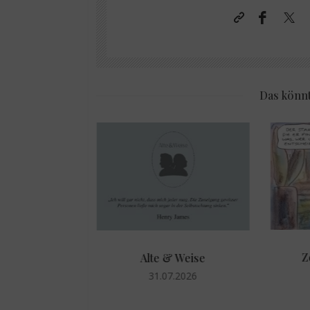
Das könnt
er Woche:
Z
Alte & Weise
essiv
31.07.2026
.2026