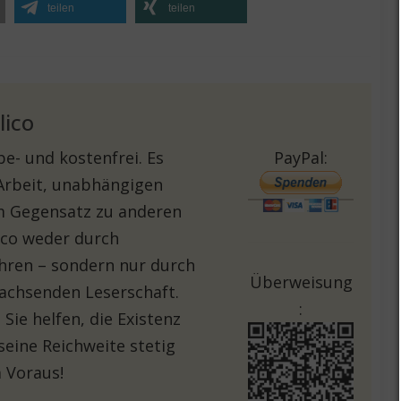
teilen
teilen
lico
e- und kostenfrei. Es
PayPal:
 Arbeit, unabhängigen
Im Gegensatz zu anderen
lico weder durch
hren – sondern nur durch
Überweisung
achsenden Leserschaft.
:
Sie helfen, die Existenz
seine Reichweite stetig
 Voraus!