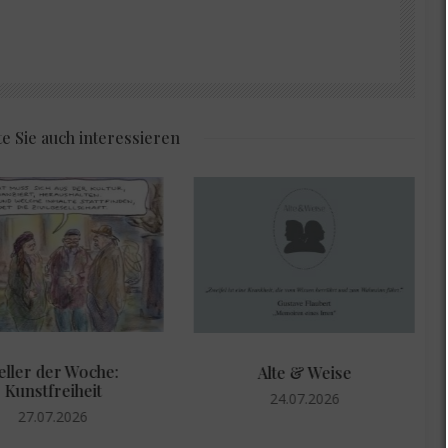
e Sie auch interessieren
eller der Woche:
Alte & Weise
Kunstfreiheit
24.07.2026
27.07.2026