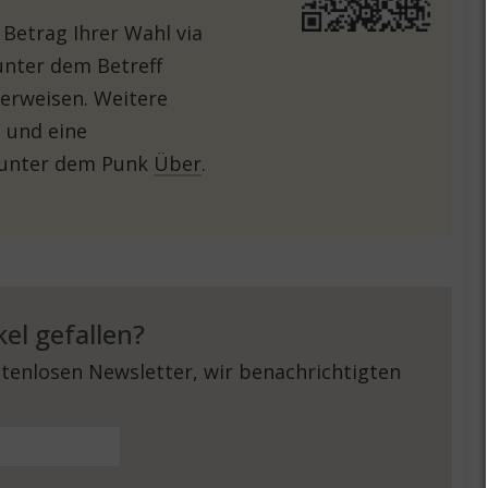
 Betrag Ihrer Wahl via
unter dem Betreff
erweisen. Weitere
 und eine
 unter dem Punk
Über
.
kel gefallen?
tenlosen Newsletter, wir benachrichtigten