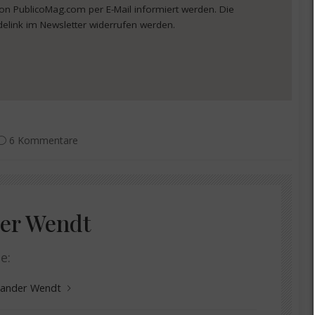
von PublicoMag.com per E-Mail informiert werden. Die
delink im Newsletter widerrufen werden.
6 Kommentare
er Wendt
e:
exander Wendt