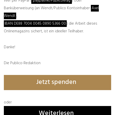
Wer per PayPal (
paypal.me/PublicoMag
) oder
Banküberweisung (an Wendt/Publico Kontoinhaber
Axel
Wendt
,
9 Kommentare
IBAN DE88 7004 0045 0890 5366 00
) die Arbeit dieses
Onlinemagazins sichert, ist ein ideeller Teilhaber.
Danke!
Alexander Wendt
Die Publico-Redaktion
Weitere Profile:
Beiträge von Alexander Wendt
Jetzt spenden
oder
Weiterlesen