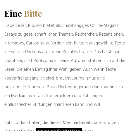
Eine
Bitte
Hat Ihnen dieser Artikel
gefallen?
Liebe Leser, Publico bietet als unabhängiges Online-Magazin
Abonnieren Sie unseren kostenlosen
Essays zu gesellschaftlichen Themen, Recherchen, Rezensionen,
Newsletter, wir benachrichtigten Sie bei
Interviews, Cartoons, außerdem seit Kurzem ausgewählte Texte
neuen Beiträgen.
in Englisch. Und das alles ohne Bezahlschranke. Das heißt: ganz
unabhängig ist Publico nicht. Seine Autoren stützen sich auf die
Leser, die einen Betrag ihrer Wahl geben. Auch wenn Texte
* Ja, ich möchte über Neue Beiträge von
kostenfrei zugänglich sind, braucht Journalismus eine
PublicoMag.com per E-Mail informiert werden. Die
beständige finanzielle Basis. Und zwar gerade dann, wenn sich
Einwilligung kann jederzeit per Abmeldelink im
ein Medium nicht aus Steuergeldern und Zahlungen
Newsletter widerrufen werden.
einflussreicher Stiftungen finanzieren kann und will.
Publico dankt allen, die dieses Medium bereits unterstützen.