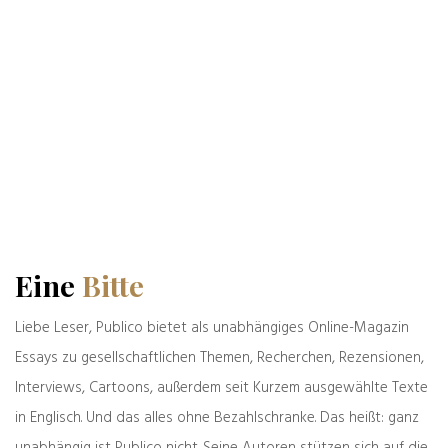
Name, E-Mail-Adresse und Website in diesem
Browser für meinen nächsten Kommentar
speichern.
1 Kommentar
Eine
Bitte
Alfred Renner
Liebe Leser, Publico bietet als unabhängiges Online-Magazin
06.04.2021
Essays zu gesellschaftlichen Themen, Recherchen, Rezensionen,
Das ist doch wohl reine Fake-News von Zeller.
Zumindest der links vom Tisch ist nicht echt. Ich habe
Interviews, Cartoons, außerdem seit Kurzem ausgewählte Texte
Bafög nur 10 Semester lang bekommen, danach
in Englisch. Und das alles ohne Bezahlschranke. Das heißt: ganz
musste ich Taxi fahren. Und der Typ da oben ist