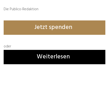
Die Publico-Redaktion
Thomas
Jetzt spenden
07.04.2021
Das geht mir manchmal auch so.
Im günstigen Fall merkt man so etwas selber
oder
und kann es geraderücken. Glückwunsch!
Weiterlesen
Wer durch des Argwohns Brille schaut,
Sieht Raupen selbst im Sauerkraut.
(Wilhelm Busch zugeschrieben)
Mit freundlichen Grüßen,
Thomas
Antworten