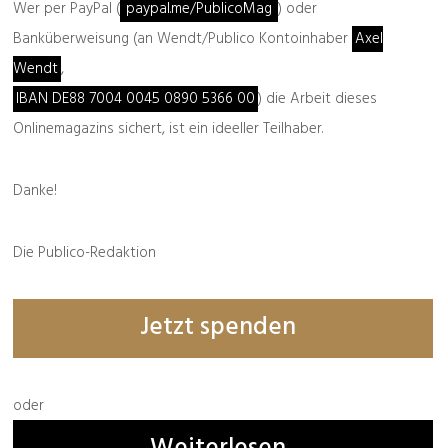
Wer per PayPal (
paypal.me/PublicoMag
) oder
Banküberweisung (an Wendt/Publico Kontoinhaber
Axel
Wendt
,
IBAN DE88 7004 0045 0890 5366 00
) die Arbeit dieses
Onlinemagazins sichert, ist ein ideeller Teilhaber.
Bestellbar
hier
und
hier
Danke!
Buchempfehlung
Die Publico-Redaktion
Jetzt spenden
oder