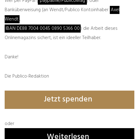
Wer per PayPal (
paypal.me/PublicoMag
) oder
Banküberweisung (an Wendt/Publico Kontoinhaber
Axel
Wendt
,
IBAN DE88 7004 0045 0890 5366 00
) die Arbeit dieses
Aus ihrem Masterabschluss in Völkerrecht an
Onlinemagazins sichert, ist ein ideeller Teilhaber.
der London School of Economics, der
suggerierte, sie sei Juristin, wurde ein
Abschluss in Internationalem Recht. Dann
Danke!
verschwand auch der Hinweis auf ihre
angefangene Völkerrechts-Promotion an der
Die Publico-Redaktion
FU Berlin, die sie schon 2015 endgültig
abbrach, was bis vor den Putzarbeiten aber
noch so dargestellt wurde, als würde die
Jetzt spenden
Promotion nur ruhen. Aus der Politologin und
Juristin mit LLM und kurz vor der Doktorwürde
wurde also Mitte Mai eine mitteljunge Frau, die
ihr Studium in Hamburg abschlusslos beendet
oder
hatte, sich dann für umgerechnet etwa 11000
Weiterlesen
Euro in einen Jahreskurs an der LSE einkaufte,